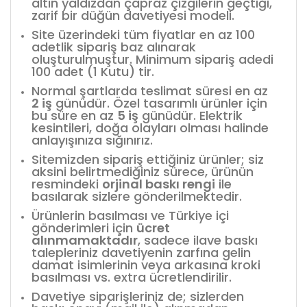
altın yaldızdan çapraz çizgilerin geçtiği,
zarif bir düğün davetiyesi modeli.
Site üzerindeki tüm fiyatlar en az 100
adetlik sipariş baz alınarak
oluşturulmuştur. Minimum sipariş adedi
100 adet (1 Kutu) tir.
Normal şartlarda teslimat süresi en az
2 iş
günüdür. Özel tasarımlı ürünler için
bu süre en az
5 iş
günüdür. Elektrik
kesintileri, doğa olayları olması halinde
anlayışınıza sığınırız.
Sitemizden sipariş ettiğiniz ürünler; siz
aksini belirtmediğiniz sürece, ürünün
resmindeki
orjinal baskı rengi
ile
basılarak sizlere gönderilmektedir.
Ürünlerin basılması ve Türkiye içi
gönderimleri için
ücret
alınmamaktadır
, sadece ilave baskı
talepleriniz davetiyenin zarfına gelin
damat isimlerinin veya arkasına kroki
basılması vs. extra ücretlendirilir.
Davetiye siparişleriniz de; sizlerden