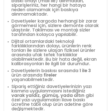
baskı onayı (mail ile) alınmadan,
siparişleriniz, her hangi bir hataya
neden olamamak için baskıya
alınmamaktadır.
Davetiyeler kargoda herhangi bir zarar
görmemesi için, sizlere demonte olarak
ulaştırılır. Takılması ve montajı sizler
tarafından kolayca yapılabilir.
Dijital ortamlardaki teknoloji
farklılıklarından dolayı, ürünlerin renk
tonları ile sizlere ulaşan fiziksel ürünler
arasında ufak tefek farklılıklar
olabilmektedir. Bu bir hata değil, ekran
kalibrasyonları ile ilgili bir durumdur.
Davetiyelerin baskısı sırasında
1 ile 3
ürün arasında
fireler
yaşanabilmektedir.
Sipariş ettiğiniz davetiyelerinizin yazı
kısmına uygulanmasını istediğiniz
varak yaldız, gümüş, yada altın
gibi
özel yazı uygulamaları ilave baskı
ücretine tabii olup ürün adetine göre
değişmektedir.