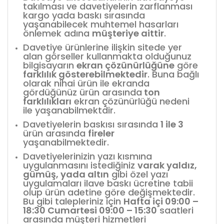
takılması ve davetiyelerin zarflanması
kargo yada baskı sırasında
yaşanabilecek muhtemel hasarları
önlemek adına
müşteriye aittir
.
Davetiye ürünlerine ilişkin sitede yer
alan görseller kullanmakta olduğunuz
bilgisayarın
ekran çözünürlüğüne
göre
farklılık gösterebilmektedir
. Buna bağlı
olarak nihai ürün ile ekranda
gördüğünüz ürün arasında
ton
farklılıkları
ekran çözünürlüğü nedeni
ile yaşanabilmektdir.
Davetiyelerin baskısı sırasında
1 ile 3
ürün arasında
fireler
yaşanabilmektedir.
Davetiyelerinizin yazı kısmına
uygulanmasını istediğiniz
varak yaldız,
gümüş, yada altın
gibi özel yazı
uygulamaları ilave baskı ücretine tabii
olup ürün adetine göre değişmektedir.
Bu gibi talepleriniz için
Hafta içi 09:00 –
18:30 Cumartesi 09:00 – 15:30
saatleri
arasında müşteri hizmetleri