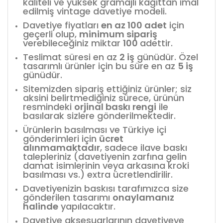
kaliteli ve yüksek gramajlı kağıttan imal
edilmiş vintage davetiye modeli.
Davetiye fiyatları
en az 100 adet
için
geçerli olup,
minimum sipariş
verebileceğiniz miktar
100
adettir.
Teslimat süresi en az
2 iş
günüdür. Özel
tasarımlı ürünler için bu süre en az
5 iş
günüdür.
Sitemizden sipariş ettiğiniz ürünler; siz
aksini belirtmediğiniz sürece, ürünün
resmindeki
orjinal baskı rengi
ile
basılarak sizlere gönderilmektedir.
Ürünlerin basılması ve Türkiye içi
gönderimleri için
ücret
alınmamaktadır
, sadece ilave baskı
talepleriniz (davetiyenin zarfına gelin
damat isimlerinin veya arkasına kroki
basılması vs.) extra ücretlendirilir.
Davetiyenizin baskısı tarafımızca size
gönderilen tasarımı
onaylamanız
halinde
yapılacaktır.
Davetiye aksesuarlarının davetiyeye