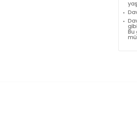
yaş
Dav
Dav
gib
Bu 
müş