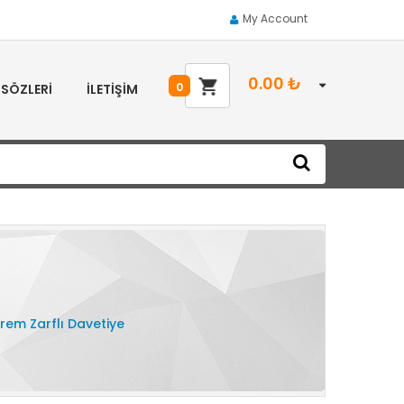
My Account
0.00
₺
0
 SÖZLERI
İLETIŞIM
Krem Zarflı Davetiye