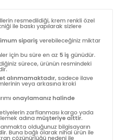
llerin resmedildiği, krem renkli özel
niği ile baskı yapılarak sizlere
imum sipariş
verebileceğiniz miktar
ler için bu süre en az
5 iş
günüdür.
mediğiniz sürece, ürünün resmindeki
ir.
et alınmamaktadır
, sadece ilave
mlerinin veya arkasına kroki
arımı
onaylamanız halinde
etiyelerin zarflanması kargo yada
önlemek adına
müşteriye aittir
.
kullanmakta olduğunuz bilgisayarın
dir
. Buna bağlı olarak nihai ürün ile
ran çözünürlüğü nedeni ile