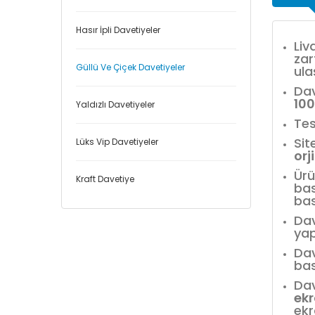
Hasır İpli Davetiyeler
Liv
zar
Güllü Ve Çiçek Davetiyeler
ula
Dav
10
Yaldızlı Davetiyeler
Tes
Sit
Lüks Vip Davetiyeler
orj
Ürü
Kraft Davetiye
bas
bas
Dav
yap
Dav
bas
Dav
ek
ekr