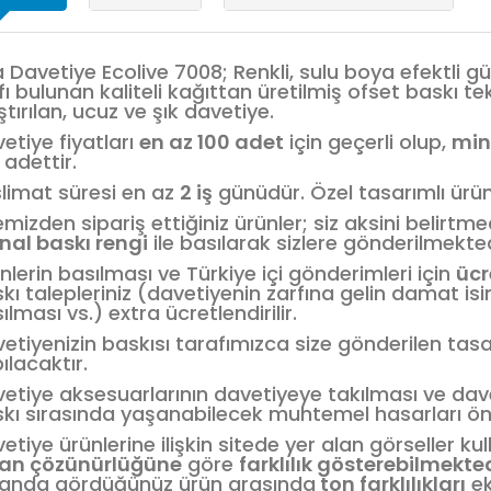
a Davetiye Ecolive 7008; Renkli, sulu boya efektli gü
fı bulunan kaliteli kağıttan üretilmiş ofset baskı tek
ştırılan, ucuz ve şık davetiye.
etiye fiyatları
en az 100 adet
için geçerli olup,
min
0
adettir.
limat süresi en az
2 iş
günüdür. Özel tasarımlı ürün
emizden sipariş ettiğiniz ürünler; siz aksini belirt
inal baskı rengi
ile basılarak sizlere gönderilmekted
nlerin basılması ve Türkiye içi gönderimleri için
ücr
kı talepleriniz (davetiyenin zarfına gelin damat isi
ılması vs.) extra ücretlendirilir.
etiyenizin baskısı tarafımızca size gönderilen tas
ılacaktır.
etiye aksesuarlarının davetiyeye takılması ve dav
kı sırasında yaşanabilecek muhtemel hasarları 
etiye ürünlerine ilişkin sitede yer alan görseller 
ran çözünürlüğüne
göre
farklılık gösterebilmekte
anda gördüğünüz ürün arasında
ton farklılıkları
ek