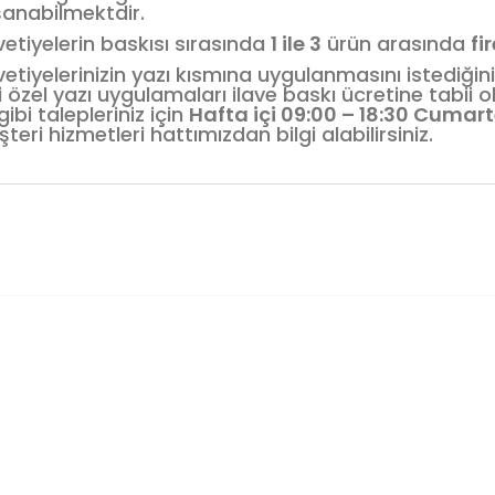
anabilmektdir.
etiyelerin baskısı sırasında
1 ile 3
ürün arasında
fi
etiyelerinizin yazı kısmına uygulanmasını istediğin
i özel yazı uygulamaları ilave baskı ücretine tabii
gibi talepleriniz için
Hafta içi 09:00 – 18:30 Cumart
teri hizmetleri hattımızdan bilgi alabilirsiniz.