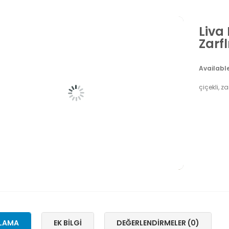
Liva
Zarfl
Availabl
çiçekli, z
LAMA
EK BILGI
DEĞERLENDIRMELER (0)