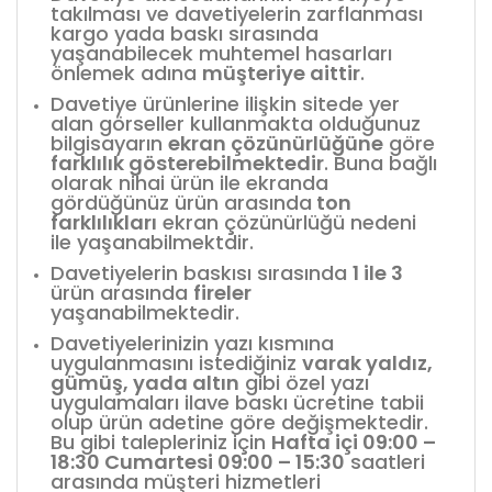
takılması ve davetiyelerin zarflanması
kargo yada baskı sırasında
yaşanabilecek muhtemel hasarları
önlemek adına
müşteriye aittir
.
Davetiye ürünlerine ilişkin sitede yer
alan görseller kullanmakta olduğunuz
bilgisayarın
ekran çözünürlüğüne
göre
farklılık gösterebilmektedir
. Buna bağlı
olarak nihai ürün ile ekranda
gördüğünüz ürün arasında
ton
farklılıkları
ekran çözünürlüğü nedeni
ile yaşanabilmektdir.
Davetiyelerin baskısı sırasında
1 ile 3
ürün arasında
fireler
yaşanabilmektedir.
Davetiyelerinizin yazı kısmına
uygulanmasını istediğiniz
varak yaldız,
gümüş, yada altın
gibi özel yazı
uygulamaları ilave baskı ücretine tabii
olup ürün adetine göre değişmektedir.
Bu gibi talepleriniz için
Hafta içi 09:00 –
18:30 Cumartesi 09:00 – 15:30
saatleri
arasında müşteri hizmetleri