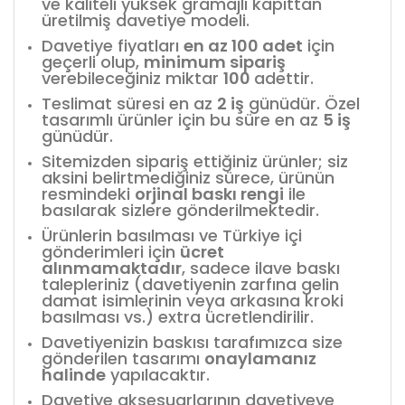
ve kaliteli yüksek gramajlı kapıttan
üretilmiş davetiye modeli.
Davetiye fiyatları
en az 100 adet
için
geçerli olup,
minimum sipariş
verebileceğiniz miktar
100
adettir.
Teslimat süresi en az
2 iş
günüdür. Özel
tasarımlı ürünler için bu süre en az
5 iş
günüdür.
Sitemizden sipariş ettiğiniz ürünler; siz
aksini belirtmediğiniz sürece, ürünün
resmindeki
orjinal baskı rengi
ile
basılarak sizlere gönderilmektedir.
Ürünlerin basılması ve Türkiye içi
gönderimleri için
ücret
alınmamaktadır
, sadece ilave baskı
talepleriniz (davetiyenin zarfına gelin
damat isimlerinin veya arkasına kroki
basılması vs.) extra ücretlendirilir.
Davetiyenizin baskısı tarafımızca size
gönderilen tasarımı
onaylamanız
halinde
yapılacaktır.
Davetiye aksesuarlarının davetiyeye