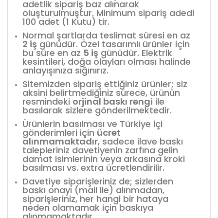
adetlik sipariş baz alınarak
oluşturulmuştur. Minimum sipariş adedi
100 adet (1 Kutu) tir.
Normal şartlarda teslimat süresi en az
2 iş
günüdür. Özel tasarımlı ürünler için
bu süre en az
5 iş
günüdür. Elektrik
kesintileri, doğa olayları olması halinde
anlayışınıza sığınırız.
Sitemizden sipariş ettiğiniz ürünler; siz
aksini belirtmediğiniz sürece, ürünün
resmindeki
orjinal baskı rengi
ile
basılarak sizlere gönderilmektedir.
Ürünlerin basılması ve Türkiye içi
gönderimleri için
ücret
alınmamaktadır
, sadece ilave baskı
talepleriniz davetiyenin zarfına gelin
damat isimlerinin veya arkasına kroki
basılması vs. extra ücretlendirilir.
Davetiye siparişleriniz de; sizlerden
baskı onayı (mail ile) alınmadan,
siparişleriniz, her hangi bir hataya
neden olamamak için baskıya
alınmamaktadır.