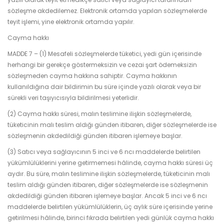
sözleşme akdedilemez. Elektronik ortamda yapılan sözleşmelerde
teyit işlemi, yine elektronik ortamda yapılır.
Cayma hakkı
MADDE 7 – (1) Mesafeli sözleşmelerde tüketici, yedi gün içerisinde
herhangi bir gerekçe göstermeksizin ve cezai şart ödemeksizin
sözleşmeden cayma hakkına sahiptir. Cayma hakkının
kullanıldığına dair bildirimin bu süre içinde yazılı olarak veya bir
sürekli veri taşıyıcısıyla bildirilmesi yeterlidir.
(2) Cayma hakkı süresi, malın teslimine ilişkin sözleşmelerde,
tüketicinin malı teslim aldığı günden itibaren, diğer sözleşmelerde ise
sözleşmenin akdedildiği günden itibaren işlemeye başlar.
(3) Satıcı veya sağlayıcının 5 inci ve 6 ncı maddelerde belirtilen
yükümlülüklerini yerine getirmemesi hâlinde, cayma hakkı süresi üç
aydır. Bu süre, malın teslimine ilişkin sözleşmelerde, tüketicinin malı
teslim aldığı günden itibaren, diğer sözleşmelerde ise sözleşmenin
akdedildiği günden itibaren işlemeye başlar. Ancak 5 inci ve 6 ncı
maddelerde belirtilen yükümlülüklerin, üç aylık süre içerisinde yerine
getirilmesi hâlinde, birinci fıkrada belirtilen yedi günlük cayma hakkı