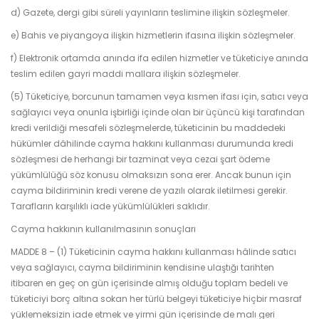
d) Gazete, dergi gibi süreli yayınların teslimine ilişkin sözleşmeler.
e) Bahis ve piyangoya ilişkin hizmetlerin ifasına ilişkin sözleşmeler.
f) Elektronik ortamda anında ifa edilen hizmetler ve tüketiciye anında
teslim edilen gayri maddi mallara ilişkin sözleşmeler.
(5) Tüketiciye, borcunun tamamen veya kısmen ifası için, satıcı veya
sağlayıcı veya onunla işbirliği içinde olan bir üçüncü kişi tarafından
kredi verildiği mesafeli sözleşmelerde, tüketicinin bu maddedeki
hükümler dâhilinde cayma hakkını kullanması durumunda kredi
sözleşmesi de herhangi bir tazminat veya cezai şart ödeme
yükümlülüğü söz konusu olmaksızın sona erer. Ancak bunun için
cayma bildiriminin kredi verene de yazılı olarak iletilmesi gerekir.
Tarafların karşılıklı iade yükümlülükleri saklıdır.
Cayma hakkının kullanılmasının sonuçları
MADDE 8 – (1) Tüketicinin cayma hakkını kullanması hâlinde satıcı
veya sağlayıcı, cayma bildiriminin kendisine ulaştığı tarihten
itibaren en geç on gün içerisinde almış olduğu toplam bedeli ve
tüketiciyi borç altına sokan her türlü belgeyi tüketiciye hiçbir masraf
yüklemeksizin iade etmek ve yirmi gün içerisinde de malı geri