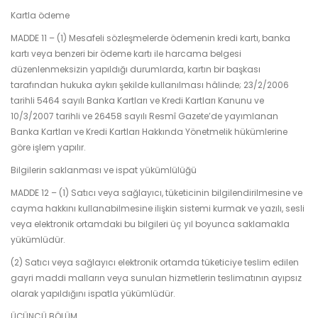
Kartla ödeme
MADDE 11 – (1) Mesafeli sözleşmelerde ödemenin kredi kartı, banka
kartı veya benzeri bir ödeme kartı ile harcama belgesi
düzenlenmeksizin yapıldığı durumlarda, kartın bir başkası
tarafından hukuka aykırı şekilde kullanılması hâlinde; 23/2/2006
tarihli 5464 sayılı Banka Kartları ve Kredi Kartları Kanunu ve
10/3/2007 tarihli ve 26458 sayılı Resmî Gazete’de yayımlanan
Banka Kartları ve Kredi Kartları Hakkında Yönetmelik hükümlerine
göre işlem yapılır.
Bilgilerin saklanması ve ispat yükümlülüğü
MADDE 12 – (1) Satıcı veya sağlayıcı, tüketicinin bilgilendirilmesine ve
cayma hakkını kullanabilmesine ilişkin sistemi kurmak ve yazılı, sesli
veya elektronik ortamdaki bu bilgileri üç yıl boyunca saklamakla
yükümlüdür.
(2) Satıcı veya sağlayıcı elektronik ortamda tüketiciye teslim edilen
gayri maddi malların veya sunulan hizmetlerin teslimatının ayıpsız
olarak yapıldığını ispatla yükümlüdür.
ÜÇÜNCÜ BÖLÜM