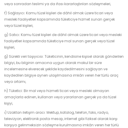
veya sonradan teslimi ya da ifası kararlaştırılan sözleşmeleri,
f) Sağlayıcı: Kamu tüzel kişileri de dâhil olmak üzere ticari veya
mesleki faaliyetleri kapsamında tüketiciye hizmet sunan gerçek
veya tüzel kişileri,
g) Satıcı: Kamu tüzel kişileri de dâhil olmak üzere ticari veya mesleki
faaliyetleri kapsamında tüketiciye mal sunan gerçek veya tüzel
kişileri,
ğ) Sürekli veri taşıyıcısı: Tüketicinin, kendisine kişisel olarak gönderilen
bilgiyi, bu bilginin amacına uygun olarak makul bir süre
incelemesine elverecek şekilde kaydedilmesini sağlayan ve
kaydedilen bilgiye aynen ulaşılmasına imkân veren her türlü araç
veya ortamı,
h) Tüketici: Bir mal veya hizmeti ticari veya mesleki olmayan
amaçlarla edinen, kullanan veya yararlanan gerçek ya da tüzel
kişiyi,
ı) Uzaktan iletişim aracı: Mektup, katalog, telefon, faks, radyo,
televizyon, elektronik posta mesajı, internet gibi fiziksel olarak karşı
karşıya gelinmeksizin sözleşme kurulmasına imkân veren her türlü