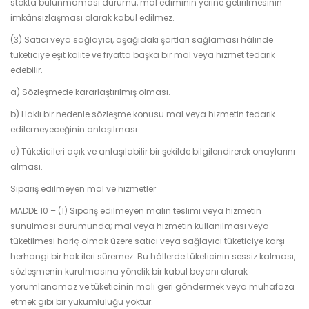
stokta bulunmaması durumu, mal ediminin yerine getirilmesinin
imkânsızlaşması olarak kabul edilmez.
(3) Satıcı veya sağlayıcı, aşağıdaki şartları sağlaması hâlinde
tüketiciye eşit kalite ve fiyatta başka bir mal veya hizmet tedarik
edebilir.
a) Sözleşmede kararlaştırılmış olması.
b) Haklı bir nedenle sözleşme konusu mal veya hizmetin tedarik
edilemeyeceğinin anlaşılması.
c) Tüketicileri açık ve anlaşılabilir bir şekilde bilgilendirerek onaylarını
alması.
Sipariş edilmeyen mal ve hizmetler
MADDE 10 – (1) Sipariş edilmeyen malın teslimi veya hizmetin
sunulması durumunda; mal veya hizmetin kullanılması veya
tüketilmesi hariç olmak üzere satıcı veya sağlayıcı tüketiciye karşı
herhangi bir hak ileri süremez. Bu hâllerde tüketicinin sessiz kalması,
sözleşmenin kurulmasına yönelik bir kabul beyanı olarak
yorumlanamaz ve tüketicinin malı geri göndermek veya muhafaza
etmek gibi bir yükümlülüğü yoktur.