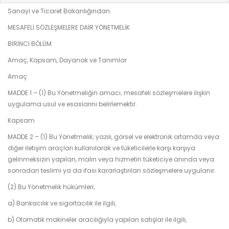
Sanayi ve Ticaret Bakanlığından:
MESAFELİ SÖZLEŞMELERE DAİR YÖNETMELİK
BİRİNCİ BÖLÜM
Amaç, Kapsam, Dayanak ve Tanımlar
Amaç
MADDE 1 – (1) Bu Yönetmeliğin amacı; mesafeli sözleşmelere ilişkin
uygulama usul ve esaslarını belirlemektir.
Kapsam
MADDE 2 – (1) Bu Yönetmelik; yazılı, görsel ve elektronik ortamda veya
diğer iletişim araçları kullanılarak ve tüketicilerle karşı karşıya
gelinmeksizin yapılan, malın veya hizmetin tüketiciye anında veya
sonradan teslimi ya da ifası kararlaştırılan sözleşmelere uygulanır.
(2) Bu Yönetmelik hükümleri;
a) Bankacılık ve sigortacılık ile ilgili,
b) Otomatik makineler aracılığıyla yapılan satışlar ile ilgili,