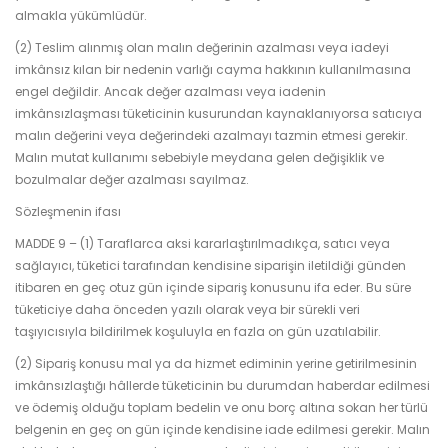
almakla yükümlüdür.
(2) Teslim alınmış olan malın değerinin azalması veya iadeyi
imkânsız kılan bir nedenin varlığı cayma hakkının kullanılmasına
engel değildir. Ancak değer azalması veya iadenin
imkânsızlaşması tüketicinin kusurundan kaynaklanıyorsa satıcıya
malın değerini veya değerindeki azalmayı tazmin etmesi gerekir.
Malın mutat kullanımı sebebiyle meydana gelen değişiklik ve
bozulmalar değer azalması sayılmaz.
Sözleşmenin ifası
MADDE 9 – (1) Taraflarca aksi kararlaştırılmadıkça, satıcı veya
sağlayıcı, tüketici tarafından kendisine siparişin iletildiği günden
itibaren en geç otuz gün içinde sipariş konusunu ifa eder. Bu süre
tüketiciye daha önceden yazılı olarak veya bir sürekli veri
taşıyıcısıyla bildirilmek koşuluyla en fazla on gün uzatılabilir.
(2) Sipariş konusu mal ya da hizmet ediminin yerine getirilmesinin
imkânsızlaştığı hâllerde tüketicinin bu durumdan haberdar edilmesi
ve ödemiş olduğu toplam bedelin ve onu borç altına sokan her türlü
belgenin en geç on gün içinde kendisine iade edilmesi gerekir. Malın