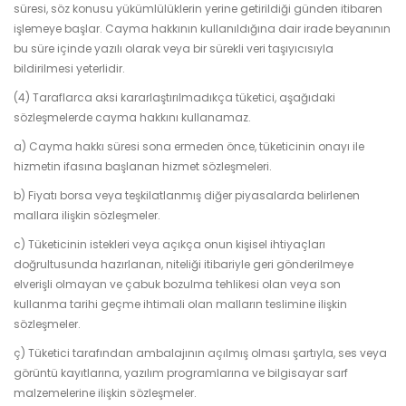
süresi, söz konusu yükümlülüklerin yerine getirildiği günden itibaren
işlemeye başlar. Cayma hakkının kullanıldığına dair irade beyanının
bu süre içinde yazılı olarak veya bir sürekli veri taşıyıcısıyla
bildirilmesi yeterlidir.
(4) Taraflarca aksi kararlaştırılmadıkça tüketici, aşağıdaki
sözleşmelerde cayma hakkını kullanamaz.
a) Cayma hakkı süresi sona ermeden önce, tüketicinin onayı ile
hizmetin ifasına başlanan hizmet sözleşmeleri.
b) Fiyatı borsa veya teşkilatlanmış diğer piyasalarda belirlenen
mallara ilişkin sözleşmeler.
c) Tüketicinin istekleri veya açıkça onun kişisel ihtiyaçları
doğrultusunda hazırlanan, niteliği itibariyle geri gönderilmeye
elverişli olmayan ve çabuk bozulma tehlikesi olan veya son
kullanma tarihi geçme ihtimali olan malların teslimine ilişkin
sözleşmeler.
ç) Tüketici tarafından ambalajının açılmış olması şartıyla, ses veya
görüntü kayıtlarına, yazılım programlarına ve bilgisayar sarf
malzemelerine ilişkin sözleşmeler.