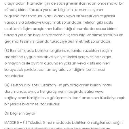
ulaşmadan, hizmetler için de sözleşmenin ifasından önce makul bir
sürede, birinci fıkrada yer alan bilgilerin tamamını içeren
bilgilendirme formunu yazılı olarak veya bir sürekli veri taşıyıcısı
vasıtasıyla tüketiciye ulaştırmak zorundadır. Telefon gibi sözlü
uzaktan iletişim araçlarının kullanıldığı durumlarda, satıcı birinci
fıkrada yer alan bilgilerin tamamını içeren bilgilendirme formunu en
geç mal teslimi sırasında tüketiciye teslim etmek zorundadır.
(3) Birinci fıkrada belirtilen bilgilerin, kullanılan uzaktan iletişim
araçlarına uygun olarak ve iyiniyet ilkeleri çerçevesinde ergin
olmayanlar ile ayırtım gücünden yoksun veya kısıtlı erginleri
koruyacak şekilde ticari amaçlarla verildiğinin belirtilmesi
zorunludur.
(4) Telefon gibi sözlü uzaktan iletişim araçlarının kullanılması
durumunda, ayrıca her görüşmenin başında satıcı veya
sağlayıcının kimliğinin ve görüşmenin ticari amacının tüketiciye açık
bir şekilde bildirmesi zorunludur.
Ön bilgilerin teyidi
MADDE 6 – (1) Tüketici, 5 inci maddede belirtilen ön bilgileri edindiğini
yazılı olarak teyit etmedikçe satıcı veya sağlayıcı tarafından