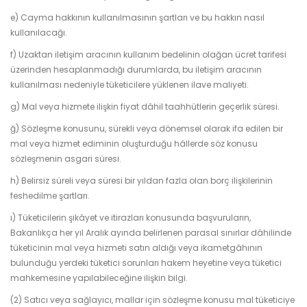
e) Cayma hakkının kullanılmasının şartları ve bu hakkın nasıl
kullanılacağı.
f) Uzaktan iletişim aracının kullanım bedelinin olağan ücret tarifesi
üzerinden hesaplanmadığı durumlarda, bu iletişim aracının
kullanılması nedeniyle tüketicilere yüklenen ilave maliyeti.
g) Mal veya hizmete ilişkin fiyat dâhil taahhütlerin geçerlik süresi.
ğ) Sözleşme konusunu, sürekli veya dönemsel olarak ifa edilen bir
mal veya hizmet ediminin oluşturduğu hâllerde söz konusu
sözleşmenin asgari süresi.
h) Belirsiz süreli veya süresi bir yıldan fazla olan borç ilişkilerinin
feshedilme şartları.
ı) Tüketicilerin şikâyet ve itirazları konusunda başvuruların,
Bakanlıkça her yıl Aralık ayında belirlenen parasal sınırlar dâhilinde
tüketicinin mal veya hizmeti satın aldığı veya ikametgâhının
bulunduğu yerdeki tüketici sorunları hakem heyetine veya tüketici
mahkemesine yapılabileceğine ilişkin bilgi.
(2) Satıcı veya sağlayıcı, mallar için sözleşme konusu mal tüketiciye