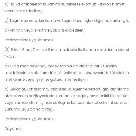
c) Halka açık telefon kullanımı suretiyle telekomünikasyon hizmeti
verenlerle akdedilen,
ç) Taşınmaz satış, kiralama ve taşınmaza ilişkin diğer haklarla ilgili,
d) Artırma veya eksiltme yoluyla akdedilen,
sözleşmelere uygulanmaz.
(3) 5 inci, 6 ncı, 7 nci ve 8 inci maddeler ile 9 uncu maddenin birinci
fıkrası;
a) Gıda maddelerinin, içeceklerin ya da diğer günlük tüketim
maddelerinin, satıcının düzenli teslimatları çerçevesinde tüketicinin
meskenine veya işyerine götürülmesine ilişkin,
b) Seyahat, konaklama, lokantacılık, eğlence sektörü gibi alanlarda
hizmet veren sağlayıcılarla kurulan ve sağlayıcının belirli bir tarihte
veya zaman dilimi içinde sözleşme konusu hizmet edimini sunma
yükümlülüğü altına girdiği,
sözleşmelere uygulanmaz.
Dayanak