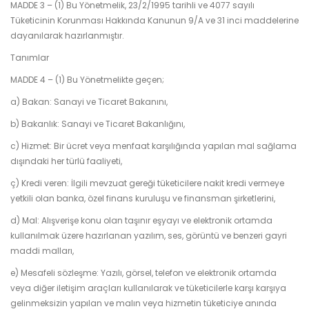
MADDE 3 – (1) Bu Yönetmelik, 23/2/1995 tarihli ve 4077 sayılı
Tüketicinin Korunması Hakkında Kanunun 9/A ve 31 inci maddelerine
dayanılarak hazırlanmıştır.
Tanımlar
MADDE 4 – (1) Bu Yönetmelikte geçen;
a) Bakan: Sanayi ve Ticaret Bakanını,
b) Bakanlık: Sanayi ve Ticaret Bakanlığını,
c) Hizmet: Bir ücret veya menfaat karşılığında yapılan mal sağlama
dışındaki her türlü faaliyeti,
ç) Kredi veren: İlgili mevzuat gereği tüketicilere nakit kredi vermeye
yetkili olan banka, özel finans kuruluşu ve finansman şirketlerini,
d) Mal: Alışverişe konu olan taşınır eşyayı ve elektronik ortamda
kullanılmak üzere hazırlanan yazılım, ses, görüntü ve benzeri gayri
maddi malları,
e) Mesafeli sözleşme: Yazılı, görsel, telefon ve elektronik ortamda
veya diğer iletişim araçları kullanılarak ve tüketicilerle karşı karşıya
gelinmeksizin yapılan ve malın veya hizmetin tüketiciye anında