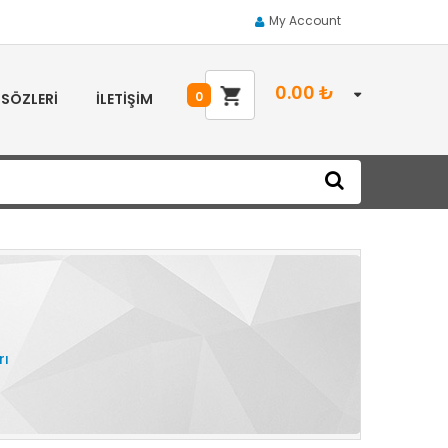
My Account
0.00
₺
0
 SÖZLERI
İLETIŞIM
rı