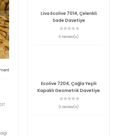
Liva Ecolive 7014, Çelenkli
Sade Davetiye
0 review(s)
ment
Ecolive 7204, Çağla Yeşili
Kapaklı Geometrik Davetiye
017
0 review(s)
diği