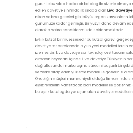
gurur ile bu yılda harika bir katalog ile sizlerle olmaya
edilen davetiye sınıfında ilk sırada olan
Liva davetiye
nikah ve kına geceleri gibi büyük organizasyonların te
günümüze kadar gelmiştir. Bir yüzyıl daha devam ede
olarak o hatıra sandıklarımızda saklanmaktadır.
Evlilik kutsal bir müessesedir bu kutsal görevi gerçekleş
davetiye tasarımlarında o yılın yeni modelleri tercih edi
izlemesidir. Liva davetiye son teknoloji özel tasarımcı
olmanın heyecanı içinde. Liva davetiye Türkiye’nin her y
doğrultusunda markalaşma sürecini başarılı bir şekild
ve zevke hitap eden yüzlerce modeli ile gözlerinizi ala
Önceliğin müşteri memnuniyeti olduğu firmamızda sizler
eşsiz renklerini yansıtacak olan modeller ile gözleriniz
bu eşsiz katalogda yer aşan alan davetiye modellerinden