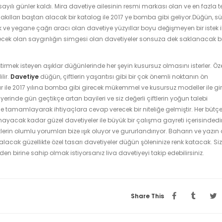
 sayılı günler kaldı. Mira davetiye ailesinin resmi markası olan ve en fazla t
akılları baştan alacak bir katalog ile 2017 ye bomba gibi geliyor.Düğün, sü
k ve yegane çağrı aracı olan davetiye yüzyıllar boyu değişmeyen bir istek i
cek olan saygınlığın simgesi olan davetiyeler sonsuza dek saklanacak bi
tirmek isteyen aşıklar düğünlerinde her şeyin kusursuz olmasını isterler. Öze
lir.
Davetiye
düğün, çiftlerin yaşantısı gibi bir çok önemli noktanın ön
lar ile 2017 yılına bomba gibi girecek mükemmel ve kusursuz modeller ile gi
erinde gün geçtikçe artan bayileri ve siz değerli çiftlerin yoğun talebi
e tamamlayarak ihtiyaçlara cevap verecek bir niteliğe gelmiştir. Her bütç
mayacak kadar güzel davetiyeler ile büyük bir çalışma gayreti içerisindedir
in olumlu yorumları bize ışık oluyor ve gururlandırıyor. Baharın ve yazın 
i alacak güzellikte özel tasarı davetiyeler düğün şöleninize renk katacak. Si
 birine sahip olmak istiyorsanız liva davetiyeyi takip edebilirsiniz.
Share This