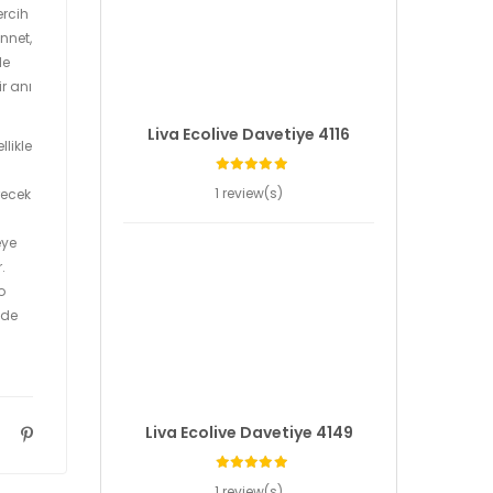
ercih
nnet,
le
r anı
Liva Ecolive Davetiye 4116
llikle
1 review(s)
recek
eye
.
o
zde
Liva Ecolive Davetiye 4149
1 review(s)