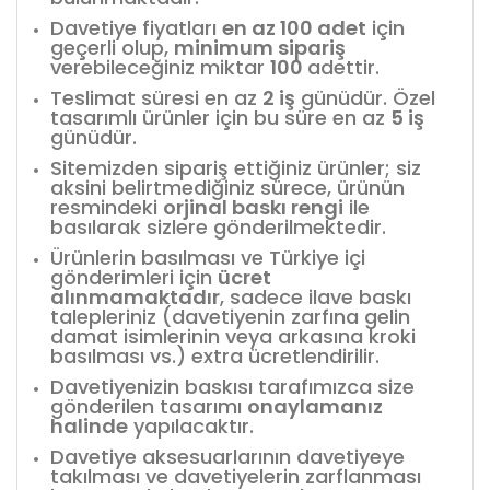
Davetiye fiyatları
en az 100 adet
için
geçerli olup,
minimum sipariş
verebileceğiniz miktar
100
adettir.
Teslimat süresi en az
2 iş
günüdür. Özel
tasarımlı ürünler için bu süre en az
5 iş
günüdür.
Sitemizden sipariş ettiğiniz ürünler; siz
aksini belirtmediğiniz sürece, ürünün
resmindeki
orjinal baskı rengi
ile
basılarak sizlere gönderilmektedir.
Ürünlerin basılması ve Türkiye içi
gönderimleri için
ücret
alınmamaktadır
, sadece ilave baskı
talepleriniz (davetiyenin zarfına gelin
damat isimlerinin veya arkasına kroki
basılması vs.) extra ücretlendirilir.
Davetiyenizin baskısı tarafımızca size
gönderilen tasarımı
onaylamanız
halinde
yapılacaktır.
Davetiye aksesuarlarının davetiyeye
takılması ve davetiyelerin zarflanması