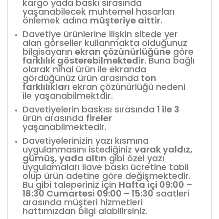
kargo yada baskı sırasında
yaşanabilecek muhtemel hasarları
önlemek adına
müşteriye aittir
.
Davetiye ürünlerine ilişkin sitede yer
alan görseller kullanmakta olduğunuz
bilgisayarın
ekran çözünürlüğüne
göre
farklılık gösterebilmektedir
. Buna bağlı
olarak nihai ürün ile ekranda
gördüğünüz ürün arasında
ton
farklılıkları
ekran çözünürlüğü nedeni
ile yaşanabilmektdir.
Davetiyelerin baskısı sırasında
1 ile 3
ürün arasında
fireler
yaşanabilmektedir.
Davetiyelerinizin yazı kısmına
uygulanmasını istediğiniz
varak yaldız,
gümüş, yada altın
gibi özel yazı
uygulamaları ilave baskı ücretine tabii
olup ürün adetine göre değişmektedir.
Bu gibi taleperiniz için
Hafta içi 09:00 –
18:30 Cumartesi 09:00 – 15:30
saatleri
arasında müşteri hizmetleri
hattımızdan bilgi alabilirsiniz.