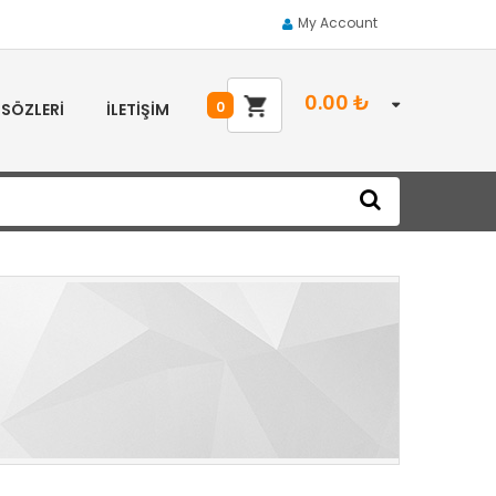
My Account
0.00
₺
0
 SÖZLERI
İLETIŞIM