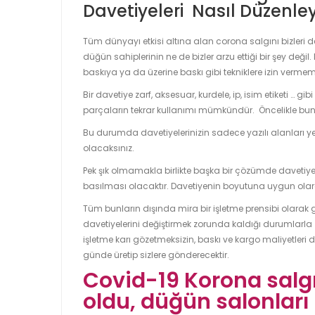
Davetiyeleri Nasıl Düzenleye
Tüm dünyayı etkisi altına alan corona salgını bizleri 
düğün sahiplerinin ne de bizler arzu ettiği bir şey değil.
baskıya ya da üzerine baskı gibi tekniklere izin vermem
Bir davetiye zarf, aksesuar, kurdele, ip, isim etiketi … 
parçaların tekrar kullanımı mümkündür. Öncelikle bunl
Bu durumda davetiyelerinizin sadece yazılı alanları yeni 
olacaksınız.
Pek şık olmamakla birlikte başka bir çözümde davetiyele
basılması olacaktır. Davetiyenin boyutuna uygun olarak h
Tüm bunların dışında mira bir işletme prensibi olarak 
davetiyelerini değiştirmek zorunda kaldığı durumlarla 
işletme karı gözetmeksizin, baskı ve kargo maliyetleri 
günde üretip sizlere gönderecektir.
Covid-19 Korona salg
oldu, düğün salonlar