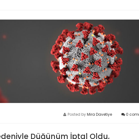
Posted by
Mira Davetiye
0
com
edeniyle Düğünüm İptal Oldu,