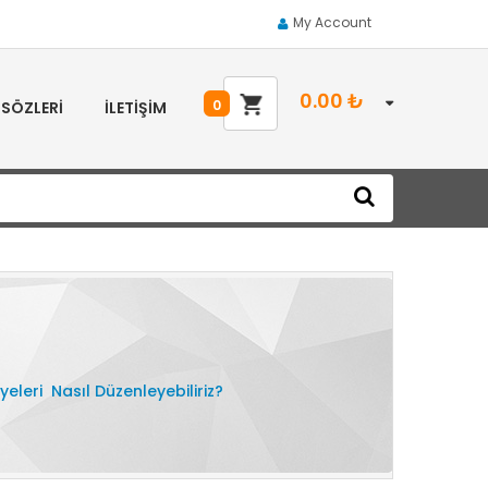
My Account
0.00
₺
0
 SÖZLERI
İLETIŞIM
leri Nasıl Düzenleyebiliriz?