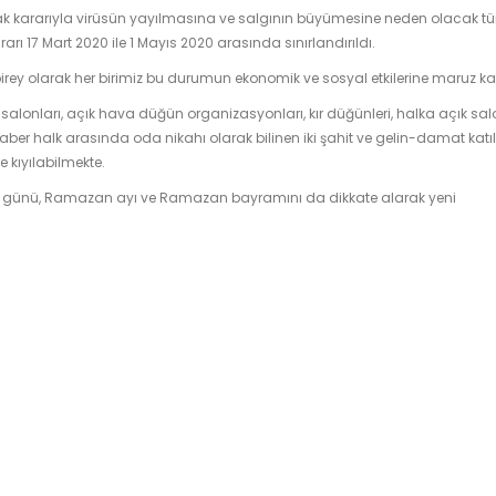
rın ortak kararıyla virüsün yayılmasına ve salgının büyümesine neden olacak 
arı 17 Mart 2020 ile 1 Mayıs 2020 arasında sınırlandırıldı.
irey olarak her birimiz bu durumun ekonomik ve sosyal etkilerine maruz kal
lonları, açık hava düğün organizasyonları, kır düğünleri, halka açık sal
raber halk arasında oda nikahı olarak bilinen iki şahit ve gelin-damat katıl
e kıyılabilmekte.
 günü, Ramazan ayı ve Ramazan bayramını da dikkate alarak yeni