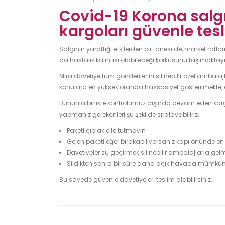
Covid-19 Korona salgı
kargoları güvenle tes
Salgının yarattığı etkilerden bir tanesi de, market raf
da hastalık kalıntısı olabileceği korkusunu taşımaktayı
Mira davetiye tüm gönderilerini silinebilir özel ambalaj
konulara en yüksek oranda hassasiyet gösterilmekte, 
Bununla birlikte kontrolümüz dışında devam eden kargo
yapmanız gerekenleri şu şekilde sıralayabiliriz.
Paketi çıplak elle tutmayın
Gelen paketi eğer bırakabiliyorsanız kapı önünde en 
Davetiyeler su geçirmek silinebilir ambalajlarla gelmek
Sildikten sonra bir süre daha açık havada mümkün is
Bu sayede güvenle davetiyeleri teslim alabilirsiniz.