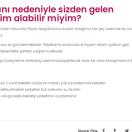
nı nedeniyle sizden gelen
lim alabilir miyim?
larından tutunda, Pazar tezgahlarına kadar aldığımız her şey üzerinde bir vi
z.
lara ile göndermektedir. Paketleme sırasında el hijyeni ortam şartları gibi
dezenfekte şartları sağlanmaktadır.
 süreçlerine ambalaj üzerine bulaşabilecek olası bir virüs bulaşmasına 
az 2 saat bekletin böyle bir imkan yok ise balkonda bekletin
te,silinebilir paketleri bol sabunlu su ile silin
e güneşte bekletip paketinizi açabilirsiniz
Share This