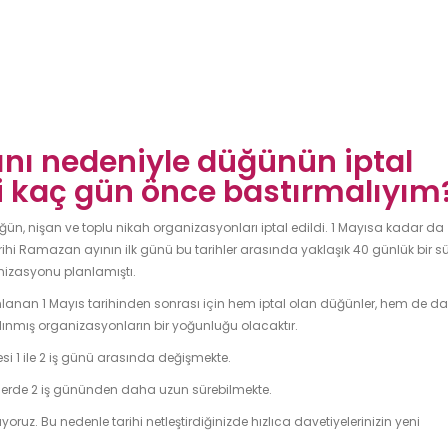
ını nedeniyle düğünün iptal
ri kaç gün önce bastırmalıyım
 düğün, nişan ve toplu nikah organizasyonları iptal edildi. 1 Mayısa kadar da
arihi Ramazan ayının ilk günü bu tarihler arasında yaklaşık 40 günlük bir s
anizasyonu planlamıştı.
nlanan 1 Mayıs tarihinden sonrası için hem iptal olan düğünler, hem de d
lınmış organizasyonların bir yoğunluğu olacaktır.
i 1 ile 2 iş günü arasında değişmekte.
niklerde 2 iş gününden daha uzun sürebilmekte.
ruz. Bu nedenle tarihi netleştirdiğinizde hızlıca davetiyelerinizin yeni