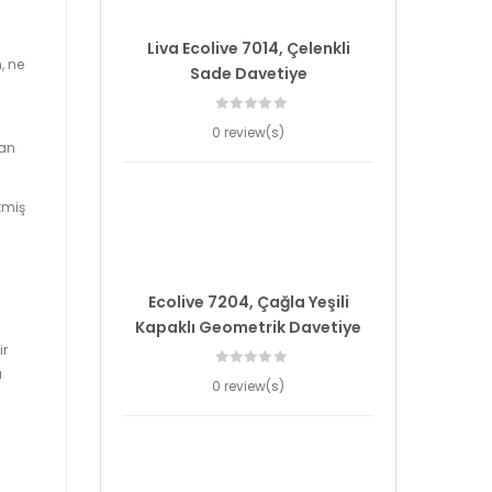
Liva Ecolive 7014, Çelenkli
, ne
Sade Davetiye
0 review(s)
yan
etmiş
Ecolive 7204, Çağla Yeşili
Kapaklı Geometrik Davetiye
ir
u
0 review(s)