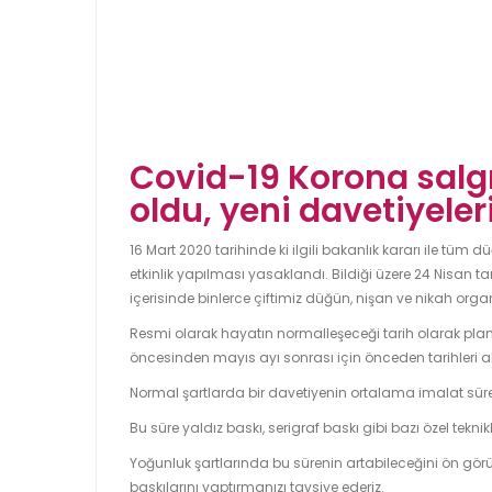
Covid-19 Korona salg
oldu, yeni davetiyele
16 Mart 2020 tarihinde ki ilgili bakanlık kararı ile tüm
etkinlik yapılması yasaklandı. Bildiği üzere 24 Nisan t
içerisinde binlerce çiftimiz düğün, nişan ve nikah org
Resmi olarak hayatın normalleşeceği tarih olarak pla
öncesinden mayıs ayı sonrası için önceden tarihleri a
Normal şartlarda bir davetiyenin ortalama imalat süres
Bu süre yaldız baskı, serigraf baskı gibi bazı özel tek
Yoğunluk şartlarında bu sürenin artabileceğini ön görüyo
baskılarını yaptırmanızı tavsiye ederiz.