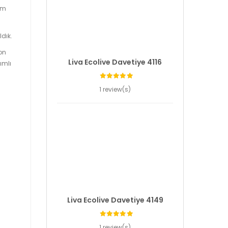
tüm
dık.
on
Liva Ecolive Davetiye 4116
ımlı
1 review(s)
Liva Ecolive Davetiye 4149
1 review(s)