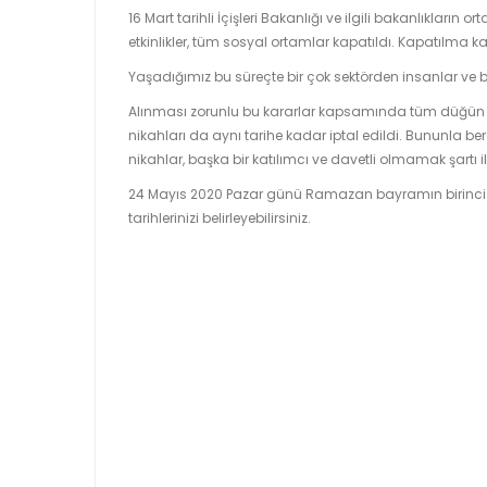
16 Mart tarihli İçişleri Bakanlığı ve ilgili bakanlıkla
etkinlikler, tüm sosyal ortamlar kapatıldı. Kapatılma kar
Yaşadığımız bu süreçte bir çok sektörden insanlar ve b
Alınması zorunlu bu kararlar kapsamında tüm düğün sa
nikahları da aynı tarihe kadar iptal edildi. Bununla be
nikahlar, başka bir katılımcı ve davetli olmamak şartı il
24 Mayıs 2020 Pazar günü Ramazan bayramın birinci
tarihlerinizi belirleyebilirsiniz.