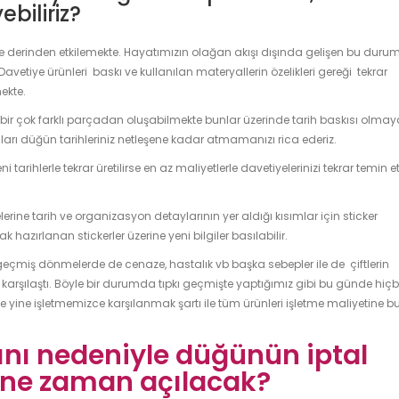
biliriz?
de derinden etkilemekte. Hayatımızın olağan akışı dışında gelişen bu durum
 Davetiye ürünleri baskı ve kullanılan materyallerin özelikleri gereği tekrar
ekte.
gibi bir çok farklı parçadan oluşabilmekte bunlar üzerinde tarih baskısı olma
arı düğün tarihleriniz netleşene kadar atmamanızı rica ederiz.
tarihlerle tekrar üretilirse en az maliyetlerle davetiyelerinizi tekrar temin 
rine tarih ve organizasyon detaylarının yer aldığı kısımlar için sticker
azırlanan stickerler üzerine yeni bilgiler basılabilir.
geçmiş dönmelerde de cenaze, hastalık vb başka sebepler ile de çiftlerin
karşılaştı. Böyle bir durumda tıpkı geçmişte yaptığımız gibi bu günde hiçb
de yine işletmemizce karşılanmak şartı ile tüm ürünleri işletme maliyetine b
ını nedeniyle düğünün iptal
ı ne zaman açılacak?