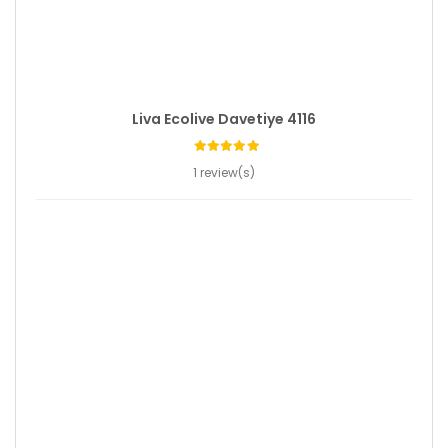
Liva Ecolive Davetiye 4116
1 review(s)