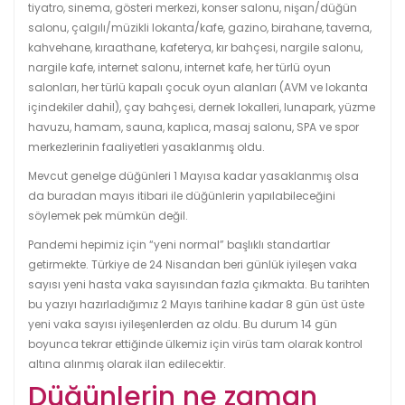
tiyatro, sinema, gösteri merkezi, konser salonu, nişan/düğün
salonu, çalgılı/müzikli lokanta/kafe, gazino, birahane, taverna,
kahvehane, kıraathane, kafeterya, kır bahçesi, nargile salonu,
nargile kafe, internet salonu, internet kafe, her türlü oyun
salonları, her türlü kapalı çocuk oyun alanları (AVM ve lokanta
içindekiler dahil), çay bahçesi, dernek lokalleri, lunapark, yüzme
havuzu, hamam, sauna, kaplıca, masaj salonu, SPA ve spor
merkezlerinin faaliyetleri yasaklanmış oldu.
Mevcut genelge düğünleri 1 Mayısa kadar yasaklanmış olsa
da buradan mayıs itibari ile düğünlerin yapılabileceğini
söylemek pek mümkün değil.
Pandemi hepimiz için “yeni normal” başlıklı standartlar
getirmekte. Türkiye de 24 Nisandan beri günlük iyileşen vaka
sayısı yeni hasta vaka sayısından fazla çıkmakta. Bu tarihten
bu yazıyı hazırladığımız 2 Mayıs tarihine kadar 8 gün üst üste
yeni vaka sayısı iyileşenlerden az oldu. Bu durum 14 gün
boyunca tekrar ettiğinde ülkemiz için virüs tam olarak kontrol
altına alınmış olarak ilan edilecektir.
Düğünlerin ne zaman