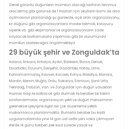
Genel görüntü düğünlerin mümkün olacağı tarihinin temmuz
olacakmış gibi görünse de 1 Haziran için okulların kısmi de olsa
açılmasının planlandığı şu günlerde, açık alan organizasyonu,
kır düğünü gibi organizasyonlara maske takmak, koruyucu
siperlik vb. gibi ekipmanlar ve organizasyonların sade
sayılacak kısıtlamalarla yapılması gibi bir durumunda
mümkün olabileceğini öngörmekteyiz.
29 büyük şehir ve Zonguldak’ta
Adana, Ankara, Antalya, Aydın, Balıkesir, Bursa, Denizli,
Diyarbakır, Erzurum, Eskişehir, Gaziantep, Hatay, İzmir,
Kahramanmaraş, Kayseri, Kocaeli, Konya, Malatya, Manisa,
Mardin, Mersin, Muğla, Ordu, Sakarya, Samsun, Şanlı Urfa,
Tekirdağ, Trabzon, Van ve Zonguldak için düğün yasakları
Haziran başı ile kalkacak gibi durmak ile beraber bir takım
sınırlandırmalar, organizasyon şekli ve düğün merasiminin
geleneksel işleyişine ilişkin bir çok düzenleme yetkili
makamlarca planlanmakta. Bunlarla beraber bu kısıtlı
uygulamalarında yine 14 gün üst üstte yeni vaka çıkmayan
illerde 14 günü takiben pek kısa sürede yasak ve