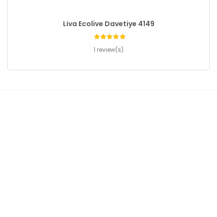
Liva Ecolive Davetiye 4149
1 review(s)