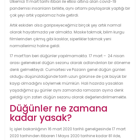
Ülkemizi 11 mart tarihi itibari ile etkisi altına alan covid-19
pandemisi insanların birlikte, aynı ortamı paylaşarak yaptığı bir
çok şeyi artık yapılamaz hale getirdi.
Artık eskiden olsa garipseyeceğimiz birçok şey artık normal
olarak hayatımızda yer almakta. Maske takmak, bilim kurgu
filmlerinden çıkmış gibi kasklar, siperlikler takmak yeni
normallerimiz haline geldi.
17 mart’tan beri düğünler yapılmamakta. 17 mart – 24 nisan
arası geleneksel düğün sezonu olarak adlandırılan bir döneme
denk gelmekteydi. Cumartesi ve Pazarın genel düğün günleri
olduğu düşünüldüğünde tarih uzun görünse de çok büyük bir
kayıp olmadığını söylemek mümkün. Hali hazırda yasakları
yaşadığımız şu günler aynı zamanda ramazan ayına denk
geldiği için zaten düğün sezonu olarak değerlendirilmemekte.
Düğünler ne zamana
kadar yasak?
İç işleri bakanlığının 16 mart 2020 tarihli genelgesinde 17 mart
2020 tarihinden itibaren 1 Mayıs 2020 tarihine kadar 81 ilde,