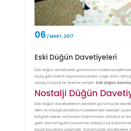
06
/ MART, 2017
Eski Düğün Davetiyeleri
Eski düğün davetiyeleri günümüze modernize şeklinde y
açılış gibi önemli organizasyonların çağrı aracı olmuş
oldukça büyük bir öneme sahiptir.
Eski düğün davetiy
Nostalji Düğün Davetiy
Eski düğün davetiyelerinin esintileri günümüzde davetiy
retro ve vintage davetiye modellerinden eskiden uyarlan
kaligrafi desen ve tasarım bakımından oldukça iyi dur
gelin damat figürlü tasarımlar oldukça sık kullanıl
büyüt boyutlara ulaşmıştır. Günümüzde davetiyelere da