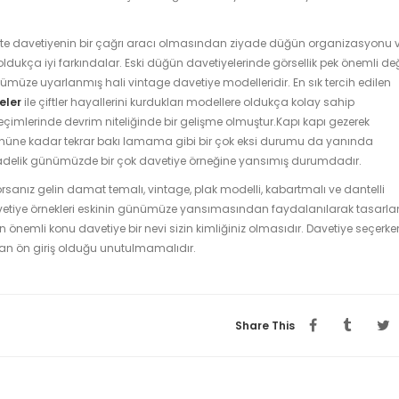
kte davetiyenin bir çağrı aracı olmasından ziyade düğün organizasyonu 
ldukça iyi farkındalar. Eski düğün davetiyelerinde görsellik pek önemli değ
müze uyarlanmış hali vintage davetiye modelleridir. En sık tercih edilen
eler
ile çiftler hayallerini kurdukları modellere oldukça kolay sahip
çimlerinde devrim niteliğinde bir gelişme olmuştur.Kapı kapı gezerek
üne kadar tekrar bakı lamama gibi bir çok eksi durumu da yanında
sadelik günümüzde bir çok davetiye örneğine yansımış durumdadır.
orsanız gelin damat temalı, vintage, plak modelli, kabartmalı ve dantelli
avetiye örnekleri eskinin günümüze yansımasından faydalanılarak tasarl
nemli konu davetiye bir nevi sizin kimliğiniz olmasıdır. Davetiye seçerke
tan ön giriş olduğu unutulmamalıdır.
Share This