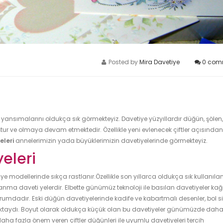
Posted by
Mira Davetiye
0
com
ansımalarını oldukça sık görmekteyiz. Davetiye yüzyıllardır düğün, şölen,
tur ve olmaya devam etmektedir. Özellikle yeni evlenecek çiftler açısından
eleri
annelerimizin yada büyüklerimizin davetiyelerinde görmekteyiz.
eleri
e modellerinde sıkça rastlanır.Özellikle son yıllarca oldukça sık kullanıla
ma daveti yelerdir. Elbette günümüz teknoloji ile basılan davetiyeler kağı
umdadır. Eski düğün davetiyelerinde kadife ve kabartmalı desenler, bol s
maktaydı. Boyut olarak oldukça küçük olan bu davetiyeler günümüzde dah
ha fazla önem veren çiftler düğünleri ile uyumlu davetiyeleri tercih