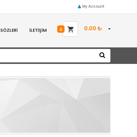
My Account
0.00
₺
0
 SÖZLERI
İLETIŞIM