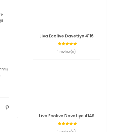
ve
il
Liva Ecolive Davetiye 4116
1 review(s)
anmış
n
Liva Ecolive Davetiye 4149
1 review(s)