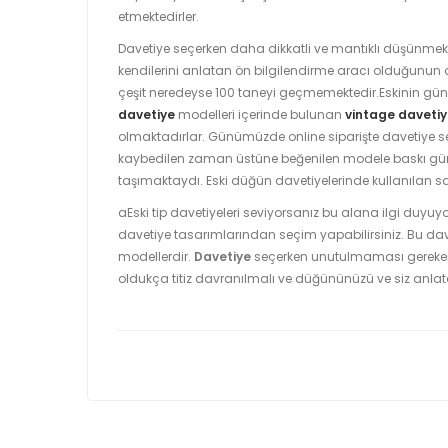
etmektedirler.
Davetiye seçerken daha dikkatli ve mantıklı düşünme
kendilerini anlatan ön bilgilendirme aracı olduğunun o
çeşit neredeyse 100 taneyi geçmemektedir.Eskinin günü
davetiye
modelleri içerinde bulunan
vintage davetiy
olmaktadırlar. Günümüzde online siparişte davetiye se
kaybedilen zaman üstüne beğenilen modele baskı gün
taşımaktaydı. Eski düğün davetiyelerinde kullanılan 
aEski tip davetiyeleri seviyorsanız bu alana ilgi duyuy
davetiye tasarımlarından seçim yapabilirsiniz. Bu d
modellerdir.
Davetiye
seçerken unutulmaması gereken ö
oldukça titiz davranılmalı ve düğününüzü ve siz anla