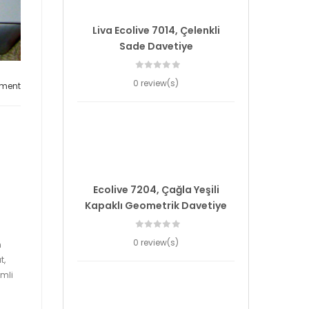
Liva Ecolive 7014, Çelenkli
Sade Davetiye
0 review(s)
ment
Ecolive 7204, Çağla Yeşili
Kapaklı Geometrik Davetiye
0 review(s)
n
t,
imli
a