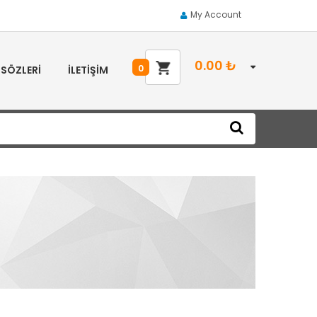
My Account
0.00
₺
0
 SÖZLERI
İLETIŞIM