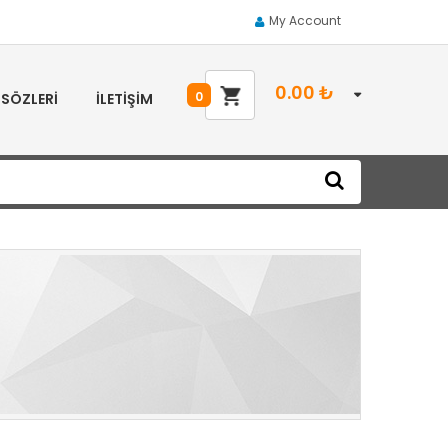
My Account
0.00
₺
0
 SÖZLERI
İLETIŞIM