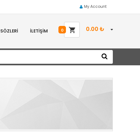
My Account
0.00
₺
0
 SÖZLERI
İLETIŞIM