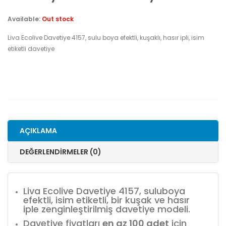
Available:
Out stock
Liva Ecolive Davetiye 4157, sulu boya efektli, kuşaklı, hasır ipli, isim
etiketli davetiye
AÇIKLAMA
DEĞERLENDIRMELER (0)
Liva Ecolive Davetiye 4157, suluboya
efektli, isim etiketli, bir kuşak ve hasır
iple zenginleştirilmiş davetiye modeli.
Davetiye fiyatları
en az 100 adet
için