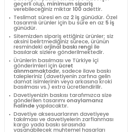
geçerli olup,
minimum sipariş
verebileceğiniz miktar
100
adettir.
Teslimat süresi en az
2 iş
günüdür. Özel
tasarımlı ürünler için bu süre en az
5 iş
günüdür.
Sitemizden sipariş ettiğiniz ürünler; siz
aksini belirtmediğiniz sürece, ürünün
resmindeki
orjinal baskı rengi
ile
basılarak sizlere gönderilmektedir.
Ürünlerin basılması ve Türkiye içi
gönderimleri için
ücret
alınmamaktadır
, sadece ilave baskı
talepleriniz (davetiyenin zarfına gelin
damat isimlerinin veya arkasına kroki
basılması vs.) extra ücretlendirilir.
Davetiyenizin baskısı tarafımızca size
gönderilen tasarımı
onaylamanız
halinde
yapılacaktır.
Davetiye aksesuarlarının davetiyeye
takılması ve davetiyelerin zarflanması
kargo yada baskı sırasında
yaşanabilecek muhtemel hasarları