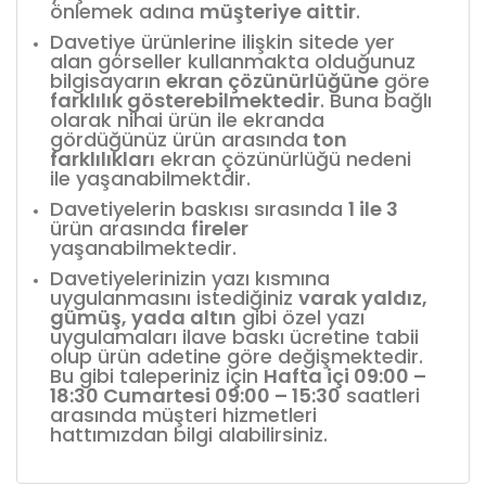
önlemek adına
müşteriye aittir
.
Davetiye ürünlerine ilişkin sitede yer
alan görseller kullanmakta olduğunuz
bilgisayarın
ekran çözünürlüğüne
göre
farklılık gösterebilmektedir
. Buna bağlı
olarak nihai ürün ile ekranda
gördüğünüz ürün arasında
ton
farklılıkları
ekran çözünürlüğü nedeni
ile yaşanabilmektdir.
Davetiyelerin baskısı sırasında
1 ile 3
ürün arasında
fireler
yaşanabilmektedir.
Davetiyelerinizin yazı kısmına
uygulanmasını istediğiniz
varak yaldız,
gümüş, yada altın
gibi özel yazı
uygulamaları ilave baskı ücretine tabii
olup ürün adetine göre değişmektedir.
Bu gibi taleperiniz için
Hafta içi 09:00 –
18:30 Cumartesi 09:00 – 15:30
saatleri
arasında müşteri hizmetleri
hattımızdan bilgi alabilirsiniz.