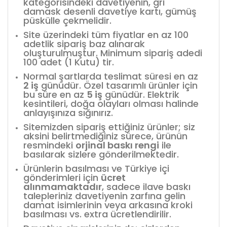
kategorisindeki davetiyenin, gri
damask desenli davetiye kartı, gümüş
püskülle çekmelidir.
Site üzerindeki tüm fiyatlar en az 100
adetlik sipariş baz alınarak
oluşturulmuştur. Minimum sipariş adedi
100 adet (1 Kutu) tir.
Normal şartlarda teslimat süresi en az
2 iş
günüdür. Özel tasarımlı ürünler için
bu süre en az
5 iş
günüdür. Elektrik
kesintileri, doğa olayları olması halinde
anlayışınıza sığınırız.
Sitemizden sipariş ettiğiniz ürünler; siz
aksini belirtmediğiniz sürece, ürünün
resmindeki
orjinal baskı rengi
ile
basılarak sizlere gönderilmektedir.
Ürünlerin basılması ve Türkiye içi
gönderimleri için
ücret
alınmamaktadır
, sadece ilave baskı
talepleriniz davetiyenin zarfına gelin
damat isimlerinin veya arkasına kroki
basılması vs. extra ücretlendirilir.