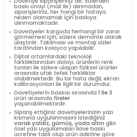
Davetiye siparişleriniz de; sizlerden
baskı onayı (mail ile) alınmadan,
siparişleriniz, her hangi bir hataya
neden olamamak için baskıya
alınmamaktadır.
Davetiyeler kargoda herhangi bir zarar
görmemesi için, sizlere demonte olarak
ulaştırılır. Takılması ve montajı sizler
tarafından kolayca yapılabilir.
Dijital ortamlardaki teknoloji
farklılıklarından dolayı, ürünlerin renk
tonları ile sizlere ulaşan fiziksel ürünler
arasında ufak tefek farklılıklar
olabilmektedir. Bu bir hata değil, ekran
kalibrasyonları ile ilgili bir durumdur.
Davetiyelerin baskısı sırasında
1 ile 3
ürün arasında
fireler
yaşanabilmektedir.
Sipariş ettiğiniz davetiyelerinizin yazı
kısmına uygulanmasını istediğiniz
varak yaldız, gümüş, yada altın
gibi
özel yazı uygulamaları ilave baskı
ücretine tabii olup ürün adetine göre