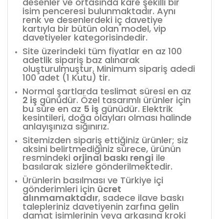
desenler ve ortasında kare şekilli bir
isim penceresi bulunmaktadır. Aynı
renk ve desenlerdeki iç davetiye
kartıyla bir bütün olan model, vip
davetiyeler kategorisindedir.
Site üzerindeki tüm fiyatlar en az 100
adetlik sipariş baz alınarak
oluşturulmuştur. Minimum sipariş adedi
100 adet (1 Kutu) tir.
Normal şartlarda teslimat süresi en az
2 iş
günüdür. Özel tasarımlı ürünler için
bu süre en az
5 iş
günüdür. Elektrik
kesintileri, doğa olayları olması halinde
anlayışınıza sığınırız.
Sitemizden sipariş ettiğiniz ürünler; siz
aksini belirtmediğiniz sürece, ürünün
resmindeki
orjinal baskı rengi
ile
basılarak sizlere gönderilmektedir.
Ürünlerin basılması ve Türkiye içi
gönderimleri için
ücret
alınmamaktadır
, sadece ilave baskı
talepleriniz davetiyenin zarfına gelin
damat isimlerinin veya arkasına kroki