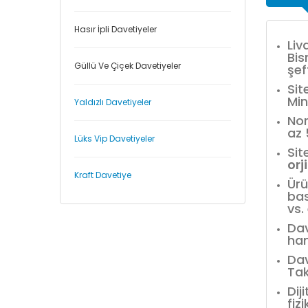
Hasır İpli Davetiyeler
Liv
Bis
Güllü Ve Çiçek Davetiyeler
şef
Sit
Min
Yaldızlı Davetiyeler
Nor
az
Lüks Vip Davetiyeler
Sit
orj
Kraft Davetiye
Ürü
bas
vs.
Dav
han
Dav
Tak
Dij
fiz