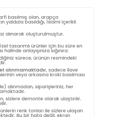
harfi basılmış olan, arapça
n yaldızla basıldığı, İslami içerikli
baz alınarak oluşturulmuştur.
el tasarımlı ürünler için bu süre en
 halinde anlayışınıza sığınırız.
mediğiniz sürece, ürünün resmindeki
ir.
et alınmamaktadır
, sadece ilave
mlerinin veya arkasına kroki basılması
le) alınmadan, siparişleriniz, her
mamaktadır.
 sizlere demonte olarak ulaştırılır.
lir.
rünlerin renk tonları ile sizlere ulaşan
ektedir. Bu bir hata değil, ekran