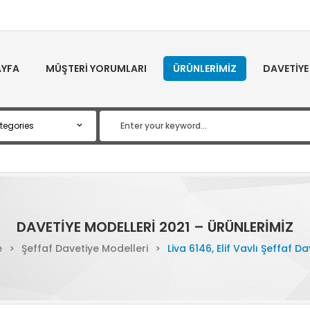
YFA
MÜŞTERI YORUMLARI
ÜRÜNLERIMIZ
DAVETIYE
DAVETIYE MODELLERI 2021 – ÜRÜNLERIMIZ
e
>
Şeffaf Davetiye Modelleri
>
Liva 6146, Elif Vavlı Şeffaf D