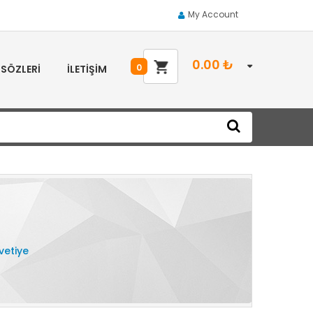
My Account
0.00
₺
0
 SÖZLERI
İLETIŞIM
avetiye