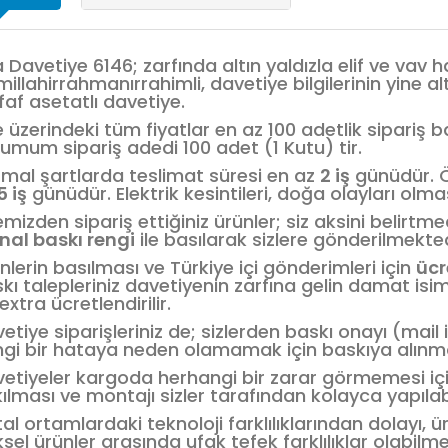
a Davetiye 6146; zarfında altın yaldızla elif ve vav 
millahirrahmanırrahimli, davetiye bilgilerinin yine altı
faf asetatlı davetiye.
e üzerindeki tüm fiyatlar en az 100 adetlik sipariş 
umum sipariş adedi 100 adet (1 Kutu) tir.
mal şartlarda teslimat süresi en az
2 iş
günüdür. Öz
5 iş
günüdür. Elektrik kesintileri, doğa olayları olması
emizden sipariş ettiğiniz ürünler; siz aksini belirt
inal baskı rengi
ile basılarak sizlere gönderilmekted
nlerin basılması ve Türkiye içi gönderimleri için
ücr
kı talepleriniz davetiyenin zarfına gelin damat isi
 extra ücretlendirilir.
etiye siparişleriniz de; sizlerden baskı onayı (mail i
gi bir hataya neden olamamak için baskıya alın
etiyeler kargoda herhangi bir zarar görmemesi için,
ılması ve montajı sizler tarafından kolayca yapılabi
ital ortamlardaki teknoloji farklılıklarından dolayı, ü
iksel ürünler arasında ufak tefek farklılıklar olabilm