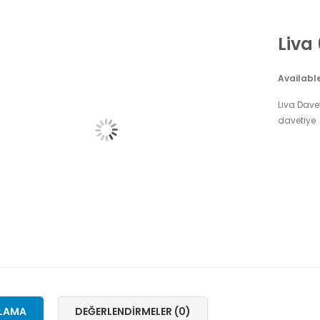
Liva 
Availabl
Liva Daveti
davetiye
LAMA
DEĞERLENDIRMELER (0)