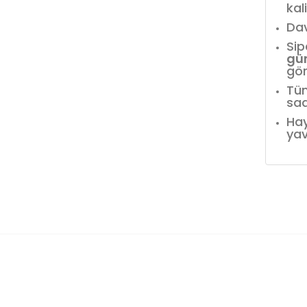
kal
Dav
Sip
gü
gör
Tüm
saa
Hay
yav