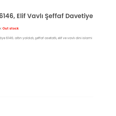
6146, Elif Vavlı Şeffaf Davetiye
e:
Out stock
ye 6146; altın yaldızlı, şeffaf asetatlı, elif ve vavlı dini islami