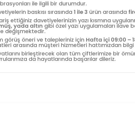
ibrasyonları ile ilgili bir durumdur.
etiyelerin baskısı sırasında
1 ile 3
ürün arasında
fi
ariş ettiğiniz davetiyelerinizin yazı kısmına uygula
müş, yada altın
gibi özel yazı uygulamaları ilave b
e değişmektedir.
 görüş öneri ve talepleriniz için
Hafta içi 09:00 – 
tleri arasında müşteri hizmetleri hattımızdan bilgi a
atlarını birleştirecek olan tüm çiftlerimize bir öm
rularımıza da hayatlarında başarılar dileriz.