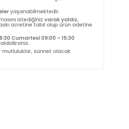
reler
yaşanabilmektedir.
nmasını istediğiniz
varak yaldız,
askı ücretine tabii olup ürün adetine
18:30 Cumartesi 09:00 – 15:30
labilirsiniz.
ür mutluluklar, sünnet olacak