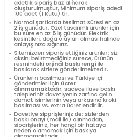
adetlik sipariş baz alınarak
oluşturulmuştur. Minimum sipariş adedi
100 adet (1 Kutu) tir.
Normal şartlarda teslimat süresi en az
2 iş
günüdür. Özel tasarımlı ürünler için
bu süre en az
5 iş
günüdür. Elektrik
kesintileri, doğa olayları olması halinde
anlayışınıza sığınırız.
Sitemizden sipariş ettiğiniz ürünler; siz
aksini belirtmediğiniz sürece, ürünün
resmindeki
orjinal baskı rengi
ile
basılarak sizlere gönderilmektedir.
Ürünlerin basılması ve Türkiye içi
gönderimleri için
ücret
alınmamaktadır
, sadece ilave baskı
talepleriniz davetiyenin zarfına gelin
damat isimlerinin veya arkasına kroki
basılması vs. extra ücretlendirilir.
Davetiye siparişleriniz de; sizlerden
baskı onayı (mail ile) alınmadan,
siparişleriniz, her hangi bir hataya
neden olamamak için baskıya
alınmamaktadır.