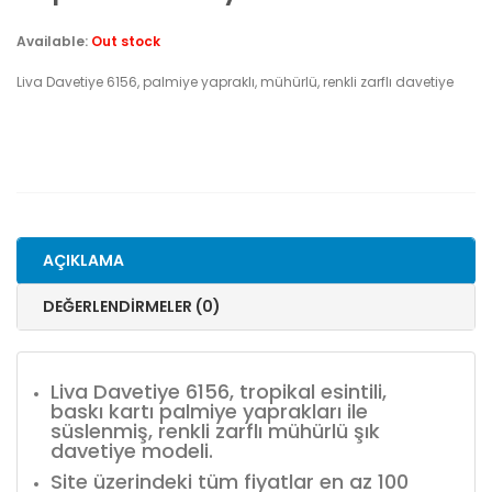
Available:
Out stock
Liva Davetiye 6156, palmiye yapraklı, mühürlü, renkli zarflı davetiye
AÇIKLAMA
DEĞERLENDIRMELER (0)
Liva Davetiye 6156, tropikal esintili,
baskı kartı palmiye yaprakları ile
süslenmiş, renkli zarflı mühürlü şık
davetiye modeli.
Site üzerindeki tüm fiyatlar en az 100