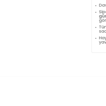
Dav
Sip
gü
gör
Tüm
saa
Hay
yav