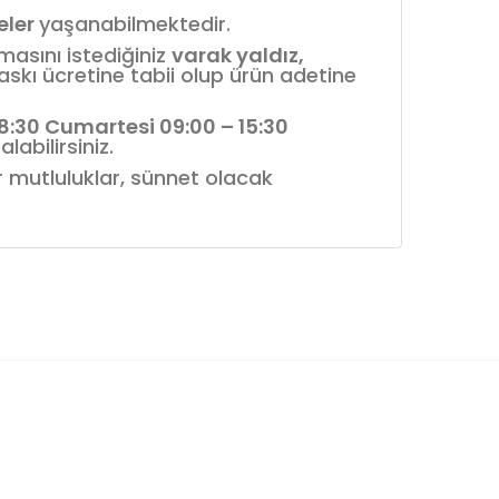
reler
yaşanabilmektedir.
nmasını istediğiniz
varak yaldız,
askı ücretine tabii olup ürün adetine
18:30 Cumartesi 09:00 – 15:30
labilirsiniz.
ür mutluluklar, sünnet olacak