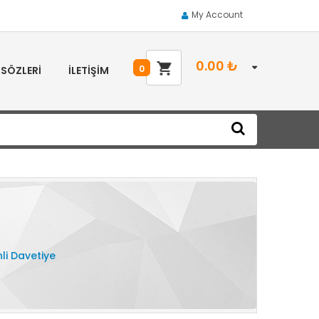
My Account
0.00
₺
0
 SÖZLERI
İLETIŞIM
nli Davetiye