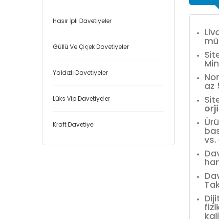
Hasır İpli Davetiyeler
Liv
müh
Güllü Ve Çiçek Davetiyeler
Sit
Min
Yaldızlı Davetiyeler
Nor
az
Sit
Lüks Vip Davetiyeler
orj
Ürü
Kraft Davetiye
bas
vs.
Dav
han
Dav
Tak
Dij
fiz
kal