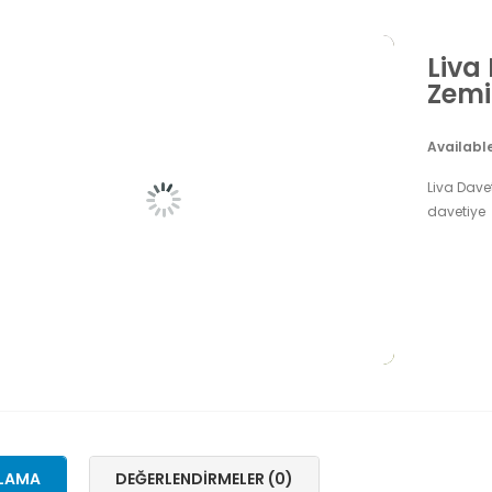
Liva
Zemi
Availabl
Liva Davet
davetiye
LAMA
DEĞERLENDIRMELER (0)