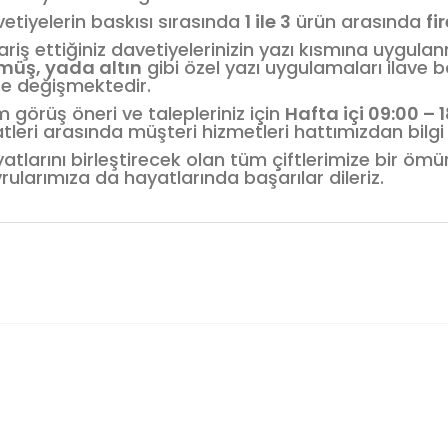
etiyelerin baskısı sırasında
1 ile 3
ürün arasında
fi
ariş ettiğiniz davetiyelerinizin yazı kısmına uygula
müş, yada altın
gibi özel yazı uygulamaları ilave b
e değişmektedir.
 görüş öneri ve talepleriniz için
Hafta içi 09:00 – 
tleri arasında müşteri hizmetleri hattımızdan bilgi a
atlarını birleştirecek olan tüm çiftlerimize bir öm
rularımıza da hayatlarında başarılar dileriz.