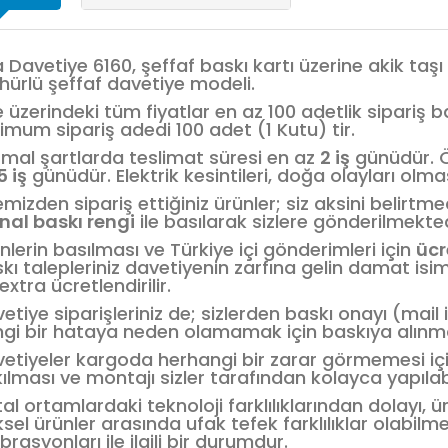
a Davetiye 6160, şeffaf baskı kartı üzerine akik taşı 
ürlü şeffaf davetiye modeli.
e üzerindeki tüm fiyatlar en az 100 adetlik sipariş 
imum sipariş adedi 100 adet (1 Kutu) tir.
mal şartlarda teslimat süresi en az
2 iş
günüdür. Öz
5 iş
günüdür. Elektrik kesintileri, doğa olayları olması
emizden sipariş ettiğiniz ürünler; siz aksini belirt
inal baskı rengi
ile basılarak sizlere gönderilmekted
nlerin basılması ve Türkiye içi gönderimleri için
ücr
kı talepleriniz davetiyenin zarfına gelin damat isi
 extra ücretlendirilir.
etiye siparişleriniz de; sizlerden baskı onayı (mail i
gi bir hataya neden olamamak için baskıya alın
etiyeler kargoda herhangi bir zarar görmemesi için,
ılması ve montajı sizler tarafından kolayca yapılabi
ital ortamlardaki teknoloji farklılıklarından dolayı, ü
iksel ürünler arasında ufak tefek farklılıklar olabilm
ibrasyonları ile ilgili bir durumdur.