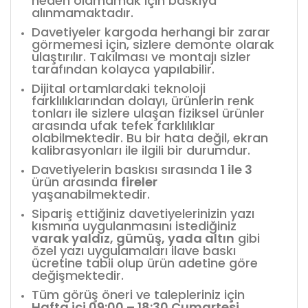
neden olamamak için baskıya
alınmamaktadır.
Davetiyeler kargoda herhangi bir zarar
görmemesi için, sizlere demonte olarak
ulaştırılır. Takılması ve montajı sizler
tarafından kolayca yapılabilir.
Dijital ortamlardaki teknoloji
farklılıklarından dolayı, ürünlerin renk
tonları ile sizlere ulaşan fiziksel ürünler
arasında ufak tefek farklılıklar
olabilmektedir. Bu bir hata değil, ekran
kalibrasyonları ile ilgili bir durumdur.
Davetiyelerin baskısı sırasında
1 ile 3
ürün arasında
fireler
yaşanabilmektedir.
Sipariş ettiğiniz davetiyelerinizin yazı
kısmına uygulanmasını istediğiniz
varak yaldız, gümüş, yada altın
gibi
özel yazı uygulamaları ilave baskı
ücretine tabii olup ürün adetine göre
değişmektedir.
Tüm görüş öneri ve talepleriniz için
Hafta içi 09:00 – 18:30 Cumartesi