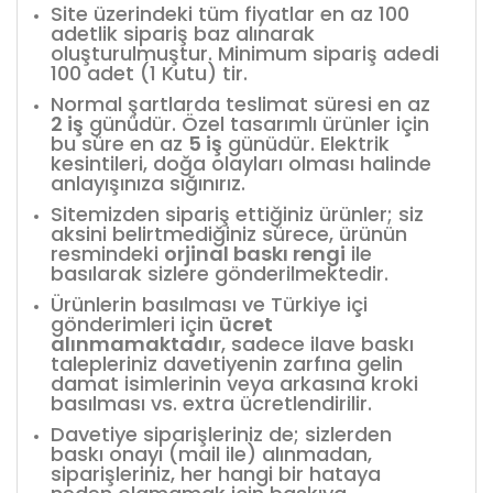
Site üzerindeki tüm fiyatlar en az 100
adetlik sipariş baz alınarak
oluşturulmuştur. Minimum sipariş adedi
100 adet (1 Kutu) tir.
Normal şartlarda teslimat süresi en az
2 iş
günüdür. Özel tasarımlı ürünler için
bu süre en az
5 iş
günüdür. Elektrik
kesintileri, doğa olayları olması halinde
anlayışınıza sığınırız.
Sitemizden sipariş ettiğiniz ürünler; siz
aksini belirtmediğiniz sürece, ürünün
resmindeki
orjinal baskı rengi
ile
basılarak sizlere gönderilmektedir.
Ürünlerin basılması ve Türkiye içi
gönderimleri için
ücret
alınmamaktadır
, sadece ilave baskı
talepleriniz davetiyenin zarfına gelin
damat isimlerinin veya arkasına kroki
basılması vs. extra ücretlendirilir.
Davetiye siparişleriniz de; sizlerden
baskı onayı (mail ile) alınmadan,
siparişleriniz, her hangi bir hataya