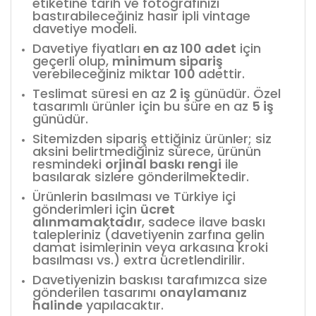
etiketine tarih ve fotoğrafınızı
bastırabileceğiniz hasır ipli vintage
davetiye modeli.
Davetiye fiyatları
en az 100 adet
için
geçerli olup,
minimum sipariş
verebileceğiniz miktar
100
adettir.
Teslimat süresi en az
2 iş
günüdür. Özel
tasarımlı ürünler için bu süre en az
5 iş
günüdür.
Sitemizden sipariş ettiğiniz ürünler; siz
aksini belirtmediğiniz sürece, ürünün
resmindeki
orjinal baskı rengi
ile
basılarak sizlere gönderilmektedir.
Ürünlerin basılması ve Türkiye içi
gönderimleri için
ücret
alınmamaktadır
, sadece ilave baskı
talepleriniz (davetiyenin zarfına gelin
damat isimlerinin veya arkasına kroki
basılması vs.) extra ücretlendirilir.
Davetiyenizin baskısı tarafımızca size
gönderilen tasarımı
onaylamanız
halinde
yapılacaktır.