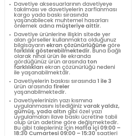
Davetiye aksesuarlarının davetiyeye
takılması ve davetiyelerin zarflanması
kargo yada baskı sırasında
yaşanabilecek muhtemel hasarları
önlemek adına
müşteriye aittir
.
Davetiye ürünlerine ilişkin sitede yer
alan görseller kullanmakta olduğunuz
bilgisayarın
ekran çözünürlüğüne
göre
farklılık gösterebilmektedir
. Buna bağlı
olarak nihai ürün ile ekranda
gördüğünüz ürün arasında
ton
farklılıkları
ekran çözünürlüğü nedeni
ile yaşanabilmektdir.
Davetiyelerin baskısı sırasında
1 ile 3
ürün arasında
fireler
yaşanabilmektedir.
Davetiyelerinizin yazı kısmına
uygulanmasını istediğiniz
varak yaldız,
gümüş, yada altın
gibi özel yazı
uygulamaları ilave baskı ücretine tabii
olup ürün adetine göre değişmektedir.
Bu gibi talepleriniz için
Hafta içi 09:00 –
18:30 Cumartesi 09:00 – 15:30
saatleri