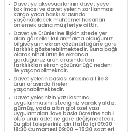
Davetiye aksesuarlarının davetiyeye
takılması ve davetiyelerin zarflanması
kargo yada baskı sırasında
yaşanabilecek muhtemel hasarları
önlemek adına
müşteriye aittir
.
Davetiye ürünlerine ilişkin sitede yer
alan görseller kullanmakta olduğunuz
bilgisayarın
ekran çözünürlüğüne
göre
farklılık gösterebilmektedir
. Buna bağlı
olarak nihai ürün ile ekranda
gördüğünüz ürün arasında
ton
farklılıkları
ekran çözünürlüğü nedeni
ile yaşanabilmektdir.
Davetiyelerin baskısı sırasında
1 ile 3
ürün arasında
fireler
yaşanabilmektedir.
Davetiyelerinizin yazı kısmına
uygulanmasını istediğiniz
varak yaldız,
gümüş, yada altın
gibi özel yazı
uygulamaları ilave baskı ücretine tabii
olup ürün adetine göre değişmektedir.
Bu gibi talepleriniz için
Hafta içi 09:00 –
18:30 Cumartesi 09:00 – 15:30
saatleri