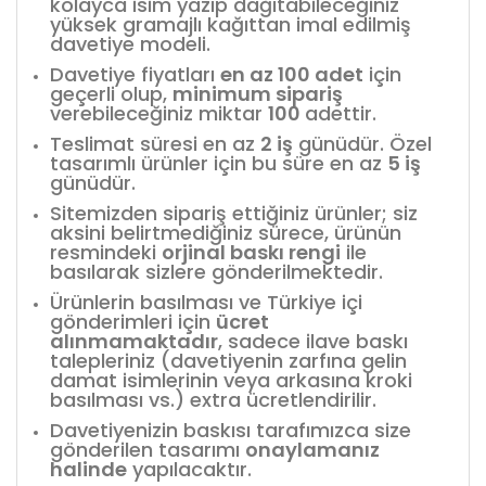
kolayca isim yazıp dağıtabileceğiniz
yüksek gramajlı kağıttan imal edilmiş
davetiye modeli.
Davetiye fiyatları
en az 100 adet
için
geçerli olup,
minimum sipariş
verebileceğiniz miktar
100
adettir.
Teslimat süresi en az
2 iş
günüdür. Özel
tasarımlı ürünler için bu süre en az
5 iş
günüdür.
Sitemizden sipariş ettiğiniz ürünler; siz
aksini belirtmediğiniz sürece, ürünün
resmindeki
orjinal baskı rengi
ile
basılarak sizlere gönderilmektedir.
Ürünlerin basılması ve Türkiye içi
gönderimleri için
ücret
alınmamaktadır
, sadece ilave baskı
talepleriniz (davetiyenin zarfına gelin
damat isimlerinin veya arkasına kroki
basılması vs.) extra ücretlendirilir.
Davetiyenizin baskısı tarafımızca size
gönderilen tasarımı
onaylamanız
halinde
yapılacaktır.