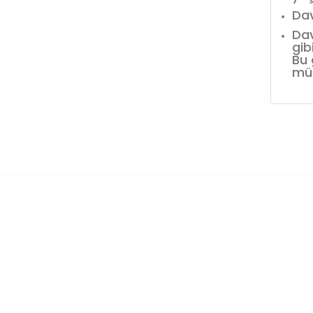
Dav
Dav
gib
Bu 
müş