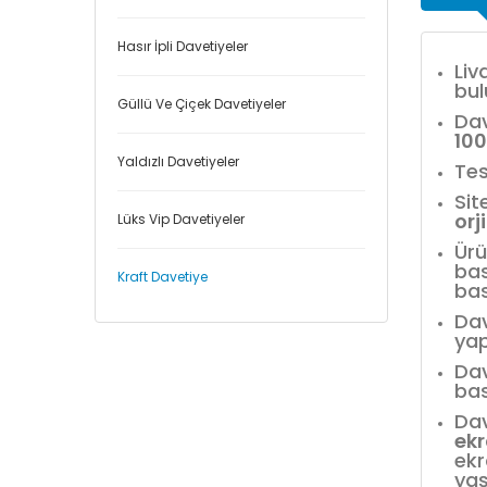
Hasır İpli Davetiyeler
Liv
bul
Güllü Ve Çiçek Davetiyeler
Dav
10
Yaldızlı Davetiyeler
Tes
Sit
orj
Lüks Vip Davetiyeler
Ürü
bas
Kraft Davetiye
bas
Dav
yap
Dav
bas
Dav
ek
ekr
yaş