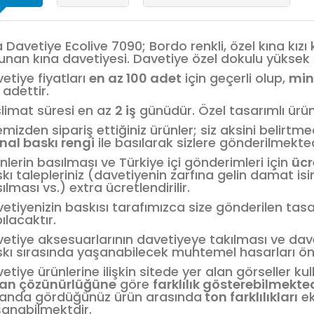
a Davetiye Ecolive 7090; Bordo renkli, özel kına kızı k
unan kına davetiyesi. Davetiye özel dokulu yüksek g
etiye fiyatları
en az 100 adet
için geçerli olup,
min
0
adettir.
limat süresi en az
2 iş
günüdür. Özel tasarımlı ürün
emizden sipariş ettiğiniz ürünler; siz aksini belirt
inal baskı rengi
ile basılarak sizlere gönderilmekted
nlerin basılması ve Türkiye içi gönderimleri için
ücr
kı talepleriniz (davetiyenin zarfına gelin damat isi
ılması vs.) extra ücretlendirilir.
etiyenizin baskısı tarafımızca size gönderilen tas
ılacaktır.
etiye aksesuarlarının davetiyeye takılması ve dav
kı sırasında yaşanabilecek muhtemel hasarları 
etiye ürünlerine ilişkin sitede yer alan görseller 
ran çözünürlüğüne
göre
farklılık gösterebilmekte
anda gördüğünüz ürün arasında
ton farklılıkları
ek
anabilmektdir.