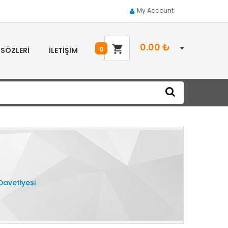
My Account
0.00
₺
0
 SÖZLERI
İLETIŞIM
 Davetiyesi