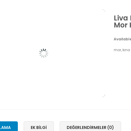
Liva 
Mor 
Availabl
mor, kına 
LAMA
EK BILGI
DEĞERLENDIRMELER (0)