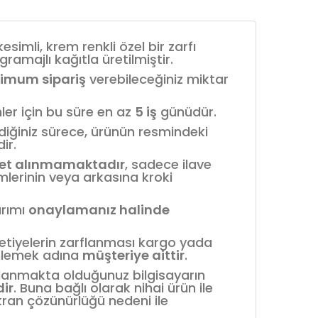
esimli, krem renkli özel bir zarfı
ramajlı kağıtla üretilmiştir.
imum sipariş
verebileceğiniz miktar
ler için bu süre en az
5 iş
günüdür.
mediğiniz sürece, ürünün resmindeki
ir.
et alınmamaktadır
, sadece ilave
mlerinin veya arkasına kroki
arımı
onaylamanız halinde
etiyelerin zarflanması kargo yada
önlemek adına
müşteriye aittir
.
kullanmakta olduğunuz bilgisayarın
dir
. Buna bağlı olarak nihai ürün ile
ran çözünürlüğü nedeni ile