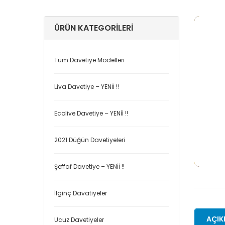
ÜRÜN KATEGORILERI
Tüm Davetiye Modelleri
Liva Davetiye – YENİİ !!
Ecolive Davetiye – YENİİ !!
2021 Düğün Davetiyeleri
Şeffaf Davetiye – YENİİ !!
İlginç Davatiyeler
AÇIK
Ucuz Davetiyeler