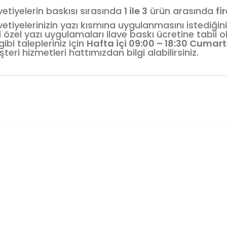
etiyelerin baskısı sırasında
1 ile 3
ürün arasında
fi
etiyelerinizin yazı kısmına uygulanmasını istediğin
i özel yazı uygulamaları ilave baskı ücretine tabii
gibi talepleriniz için
Hafta içi 09:00 – 18:30 Cumart
teri hizmetleri hattımızdan bilgi alabilirsiniz.