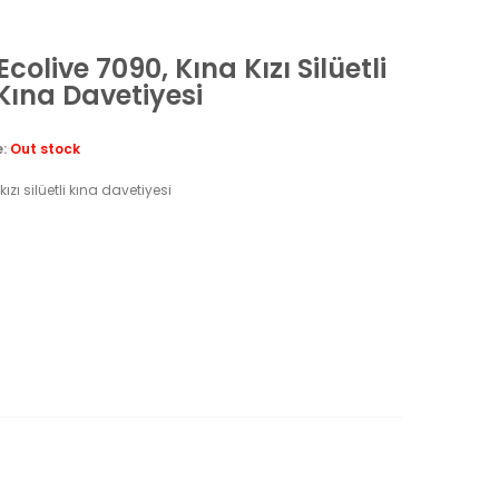
Ecolive 7090, Kına Kızı Silüetli
Kına Davetiyesi
e:
Out stock
kızı silüetli kına davetiyesi