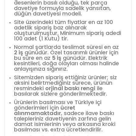
desenlerin basılı olduğu, tek parça
davetiye formuyla sadelik yansıtan,
düğün davetiyesi modeli.
Site üzerindeki tüm fiyatlar en az 100
adetlik sipariş baz alınarak
oluşturulmuştur. Minimum sipariş adedi
100 adet (1 Kutu) tir.
Normal şartlarda teslimat süresi en az
2 iş
günüdür. Özel tasarımlı ürünler için
bu süre en az
5 iş
günüdür. Elektrik
kesintileri, doğa olayları olması halinde
anlayışınıza sığınırız.
Sitemizden sipariş ettiğiniz ürünler; siz
aksini belirtmediğiniz sürece, ürünün
resmindeki
orjinal baskı rengi
ile
basılarak sizlere gönderilmektedir.
Ürünlerin basılması ve Türkiye içi
gönderimleri için
ücret
alınmamaktadır
, sadece ilave baskı
talepleriniz davetiyenin zarfına gelin
damat isimlerinin veya arkasına kroki
basılması vs. extra ücretlendirilir.