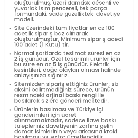
oluşturulmuş, üzeri damask desenli ve
yuvarlak isim pencereli, tek parça
formundaki, sade güzellikteki davetiye
modeli.
Site üzerindeki tüm fiyatlar en az 100
adetlik sipariş baz alınarak
oluşturulmuştur. Minimum sipariş adedi
100 adet (1 Kutu) tir.
Normal şartlarda teslimat süresi en az
2 iş
günüdür. Özel tasarımlı ürünler için
bu süre en az
5 iş
günüdür. Elektrik
kesintileri, doğa olayları olması halinde
anlayışınıza sığınırız.
Sitemizden sipariş ettiğiniz ürünler; siz
aksini belirtmediğiniz sürece, ürünün
resmindeki
orjinal baskı rengi
ile
basılarak sizlere gönderilmektedir.
Ürünlerin basılması ve Türkiye içi
gönderimleri için
ücret
alınmamaktadır
, sadece ilave baskı
talepleriniz davetiyenin zarfına gelin
damat isimlerinin veya arkasına kroki
basılması vs. extra ücretlendirilir.