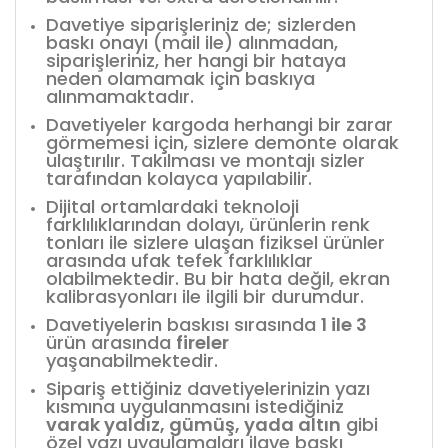
Davetiye siparişleriniz de; sizlerden
baskı onayı (mail ile) alınmadan,
siparişleriniz, her hangi bir hataya
neden olamamak için baskıya
alınmamaktadır.
Davetiyeler kargoda herhangi bir zarar
görmemesi için, sizlere demonte olarak
ulaştırılır. Takılması ve montajı sizler
tarafından kolayca yapılabilir.
Dijital ortamlardaki teknoloji
farklılıklarından dolayı, ürünlerin renk
tonları ile sizlere ulaşan fiziksel ürünler
arasında ufak tefek farklılıklar
olabilmektedir. Bu bir hata değil, ekran
kalibrasyonları ile ilgili bir durumdur.
Davetiyelerin baskısı sırasında
1 ile 3
ürün arasında
fireler
yaşanabilmektedir.
Sipariş ettiğiniz davetiyelerinizin yazı
kısmına uygulanmasını istediğiniz
varak yaldız, gümüş, yada altın
gibi
özel yazı uygulamaları ilave baskı