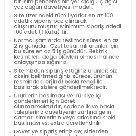
bir isim penceresinin yer aldığı, iç açıcı
yaz düğün davetiyesi modeli.
Site üzerindeki tüm fiyatlar en az 100
adetlik sipariş baz alınarak
oluşturulmuştur. Minimum sipariş adedi
100 adet (1 Kutu) tir.
Normal şartlarda teslimat süresi en az
2 iş
günüdür. Özel tasarımlı ürünler için
bu süre en az
5 iş
günüdür. Elektrik
kesintileri, doğa olayları olması halinde
anlayışınıza sığınırız.
Sitemizden sipariş ettiğiniz ürünler; siz
aksini belirtmediğiniz sürece, ürünün
resmindeki
orjinal baskı rengi
ile
basılarak sizlere gönderilmektedir.
Ürünlerin basılması ve Türkiye içi
gönderimleri için
ücret
alınmamaktadır
, sadece ilave baskı
talepleriniz davetiyenin zarfına gelin
damat isimlerinin veya arkasına kroki
basılması vs. extra ücretlendirilir.
Davetiye siparişleriniz de; sizlerden