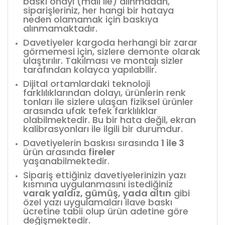
baskı onayı (mail ile) alınmadan,
siparişleriniz, her hangi bir hataya
neden olamamak için baskıya
alınmamaktadır.
Davetiyeler kargoda herhangi bir zarar
görmemesi için, sizlere demonte olarak
ulaştırılır. Takılması ve montajı sizler
tarafından kolayca yapılabilir.
Dijital ortamlardaki teknoloji
farklılıklarından dolayı, ürünlerin renk
tonları ile sizlere ulaşan fiziksel ürünler
arasında ufak tefek farklılıklar
olabilmektedir. Bu bir hata değil, ekran
kalibrasyonları ile ilgili bir durumdur.
Davetiyelerin baskısı sırasında
1 ile 3
ürün arasında
fireler
yaşanabilmektedir.
Sipariş ettiğiniz davetiyelerinizin yazı
kısmına uygulanmasını istediğiniz
varak yaldız, gümüş, yada altın
gibi
özel yazı uygulamaları ilave baskı
ücretine tabii olup ürün adetine göre
değişmektedir.