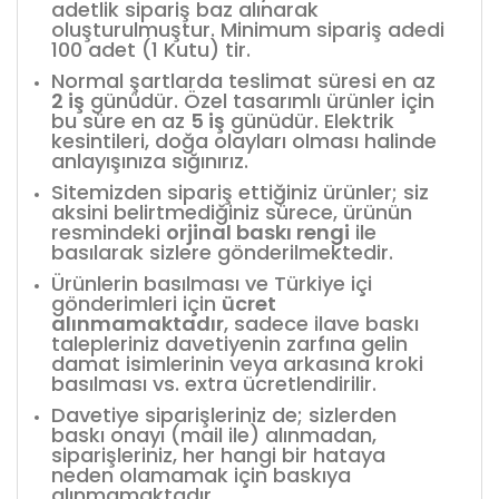
adetlik sipariş baz alınarak
oluşturulmuştur. Minimum sipariş adedi
100 adet (1 Kutu) tir.
Normal şartlarda teslimat süresi en az
2 iş
günüdür. Özel tasarımlı ürünler için
bu süre en az
5 iş
günüdür. Elektrik
kesintileri, doğa olayları olması halinde
anlayışınıza sığınırız.
Sitemizden sipariş ettiğiniz ürünler; siz
aksini belirtmediğiniz sürece, ürünün
resmindeki
orjinal baskı rengi
ile
basılarak sizlere gönderilmektedir.
Ürünlerin basılması ve Türkiye içi
gönderimleri için
ücret
alınmamaktadır
, sadece ilave baskı
talepleriniz davetiyenin zarfına gelin
damat isimlerinin veya arkasına kroki
basılması vs. extra ücretlendirilir.
Davetiye siparişleriniz de; sizlerden
baskı onayı (mail ile) alınmadan,
siparişleriniz, her hangi bir hataya
neden olamamak için baskıya
alınmamaktadır.