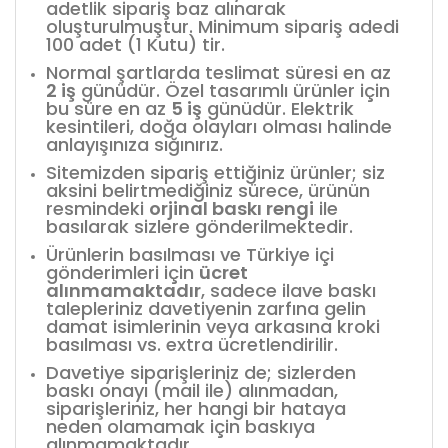
adetlik sipariş baz alınarak
oluşturulmuştur. Minimum sipariş adedi
100 adet (1 Kutu) tir.
Normal şartlarda teslimat süresi en az
2 iş
günüdür. Özel tasarımlı ürünler için
bu süre en az
5 iş
günüdür. Elektrik
kesintileri, doğa olayları olması halinde
anlayışınıza sığınırız.
Sitemizden sipariş ettiğiniz ürünler; siz
aksini belirtmediğiniz sürece, ürünün
resmindeki
orjinal baskı rengi
ile
basılarak sizlere gönderilmektedir.
Ürünlerin basılması ve Türkiye içi
gönderimleri için
ücret
alınmamaktadır
, sadece ilave baskı
talepleriniz davetiyenin zarfına gelin
damat isimlerinin veya arkasına kroki
basılması vs. extra ücretlendirilir.
Davetiye siparişleriniz de; sizlerden
baskı onayı (mail ile) alınmadan,
siparişleriniz, her hangi bir hataya
neden olamamak için baskıya
alınmamaktadır.