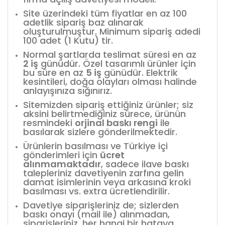
Site üzerindeki tüm fiyatlar en az 100
adetlik sipariş baz alınarak
oluşturulmuştur. Minimum sipariş adedi
100 adet (1 Kutu) tir.
Normal şartlarda teslimat süresi en az
2 iş
günüdür. Özel tasarımlı ürünler için
bu süre en az
5 iş
günüdür. Elektrik
kesintileri, doğa olayları olması halinde
anlayışınıza sığınırız.
Sitemizden sipariş ettiğiniz ürünler; siz
aksini belirtmediğiniz sürece, ürünün
resmindeki
orjinal baskı rengi
ile
basılarak sizlere gönderilmektedir.
Ürünlerin basılması ve Türkiye içi
gönderimleri için
ücret
alınmamaktadır
, sadece ilave baskı
talepleriniz davetiyenin zarfına gelin
damat isimlerinin veya arkasına kroki
basılması vs. extra ücretlendirilir.
Davetiye siparişleriniz de; sizlerden
baskı onayı (mail ile) alınmadan,
siparişleriniz, her hangi bir hataya