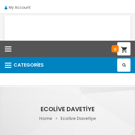
My Account
Categories
0
CATEGORIES
Categories
ECOLIVE DAVETIYE
Home
>
Ecolive Davetiye