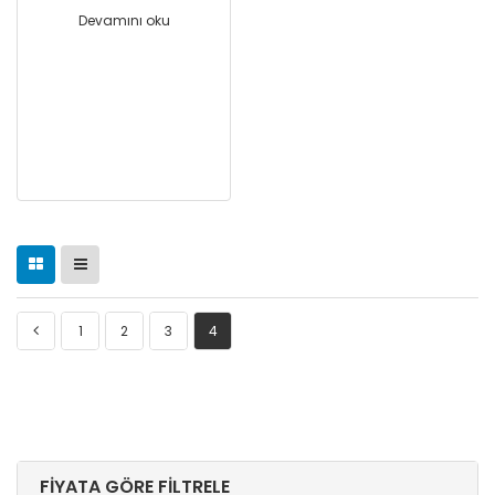
Devamını oku
1
2
3
4
FIYATA GÖRE FILTRELE