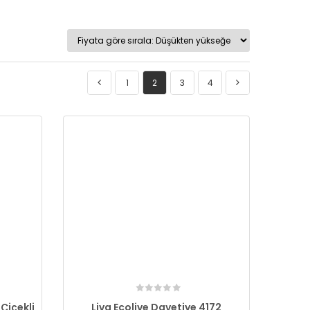
1
2
3
4
Çiçekli
Liva Ecolive Davetiye 4172