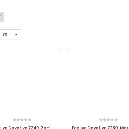
30
live Davetiye 7249, Zarf
Ecolive Davetiye 7250, Mor 