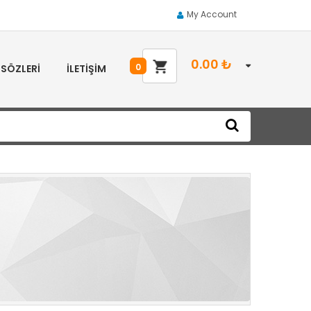
My Account
0.00
₺
0
 SÖZLERI
İLETIŞIM