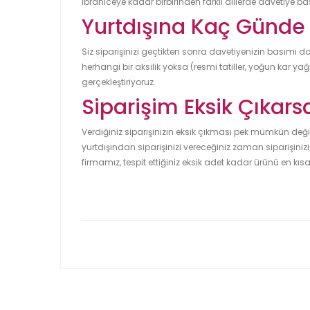
İbraniceye kadar birbirinden farklı dillerde davetiye b
Yurtdışına Kaç Günde 
Siz siparişinizi geçtikten sonra davetiyenizin basımı d
herhangi bir aksilik yoksa (resmi tatiller, yoğun kar ya
gerçekleştiriyoruz.
Siparişim Eksik Çıkars
Verdiğiniz siparişinizin eksik çıkması pek mümkün değil
yurtdışından siparişinizi vereceğiniz zaman siparişiniz
firmamız, tespit ettiğiniz eksik adet kadar ürünü en kı