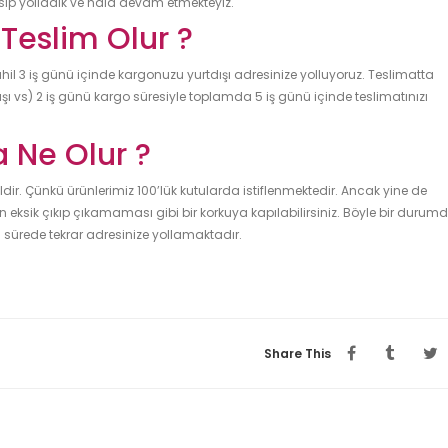
asıp yolladık ve hala devam etmekteyiz.
Teslim Olur ?
ahil 3 iş günü içinde kargonuzu yurtdışı adresinize yolluyoruz. Teslimatta
ğışı vs) 2 iş günü kargo süresiyle toplamda 5 iş günü içinde teslimatınızı
a Ne Olur ?
dir. Çünkü ürünlerimiz 100’lük kutularda istiflenmektedir. Ancak yine de
in eksik çıkıp çıkamaması gibi bir korkuya kapılabilirsiniz. Böyle bir durum
sa sürede tekrar adresinize yollamaktadır.
Share This