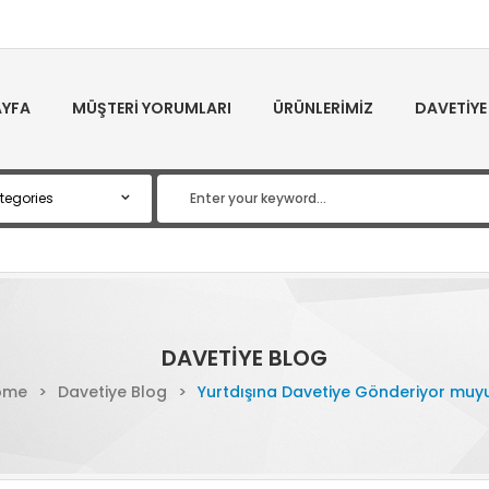
YFA
MÜŞTERI YORUMLARI
ÜRÜNLERIMIZ
DAVETIYE
DAVETIYE BLOG
ome
>
Davetiye Blog
>
Yurtdışına Davetiye Gönderiyor muy