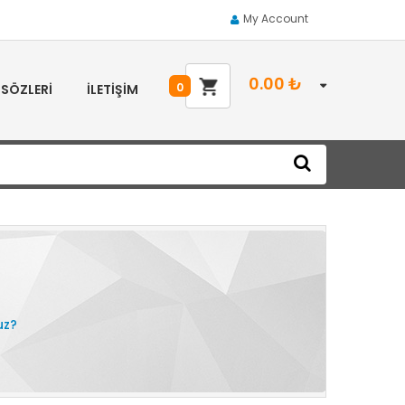
My Account
0.00
₺
0
 SÖZLERI
İLETIŞIM
uz?