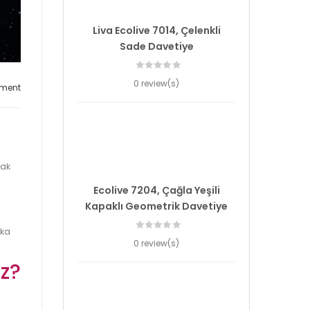
Liva Ecolive 7014, Çelenkli
Sade Davetiye
0 review(s)
ment
tak
Ecolive 7204, Çağla Yeşili
Kapaklı Geometrik Davetiye
ika
0 review(s)
iz?