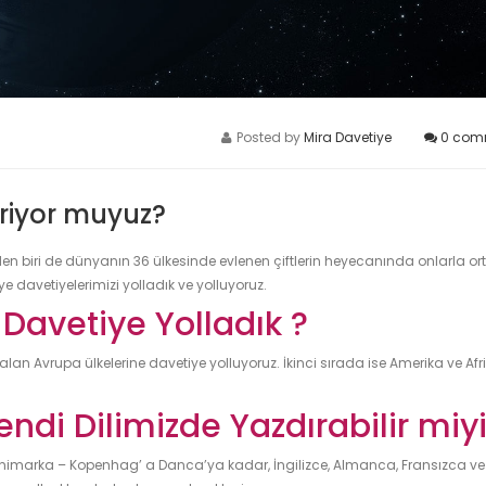
Posted by
Mira Davetiye
0
com
riyor muyuz?
en biri de dünyanın 36 ülkesinde evlenen çiftlerin heyecanında onlarla or
e davetiyelerimizi yolladık ve yolluyoruz.
Davetiye Yolladık ?
alan Avrupa ülkelerine davetiye yolluyoruz. İkinci sırada ise Amerika ve Afr
endi Dilimizde Yazdırabilir miy
nimarka – Kopenhag’ a Danca’ya kadar, İngilizce, Almanca, Fransızca ve