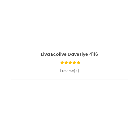
Liva Ecolive Davetiye 4116
1 review(s)