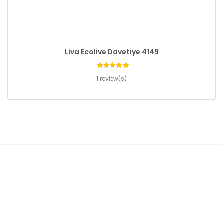
Liva Ecolive Davetiye 4149
1 review(s)