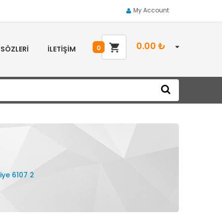
My Account
0.00
₺
0
 SÖZLERI
İLETIŞIM
iye 6107 2