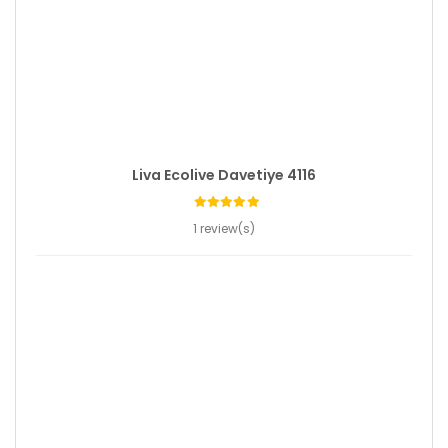
Liva Ecolive Davetiye 4116
1 review(s)