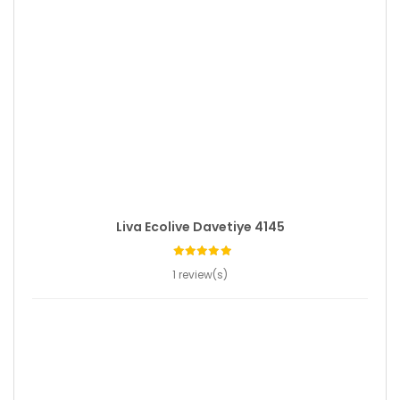
Liva Ecolive Davetiye 4145
1 review(s)