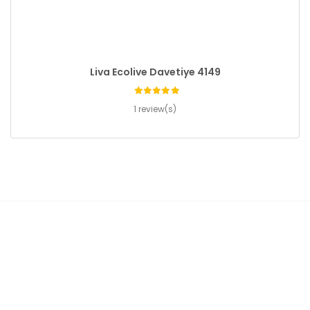
Liva Ecolive Davetiye 4149
1 review(s)