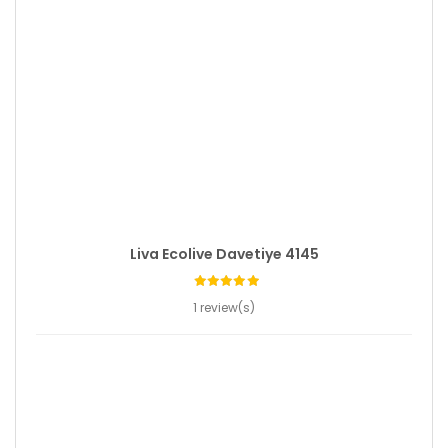
Liva Ecolive Davetiye 4145
1 review(s)