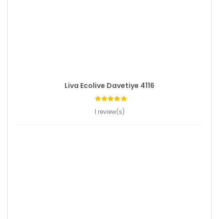
Liva Ecolive Davetiye 4116
1 review(s)