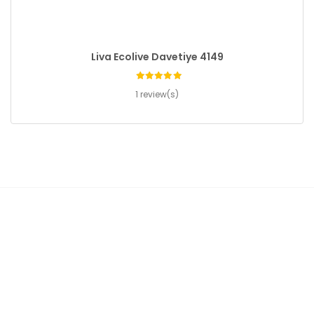
Liva Ecolive Davetiye 4149
1 review(s)