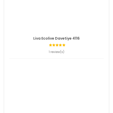
Liva Ecolive Davetiye 4116
1 review(s)