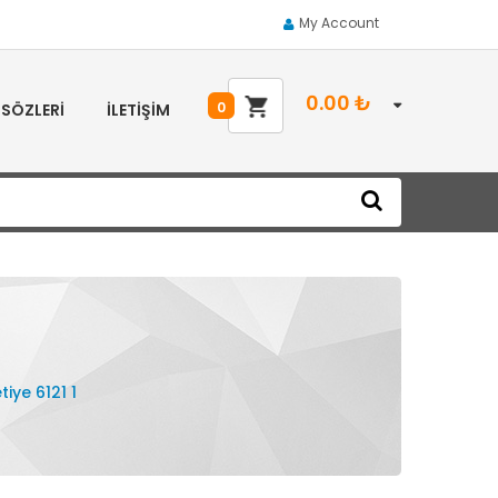
My Account
0.00
₺
0
 SÖZLERI
İLETIŞIM
tiye 6121 1