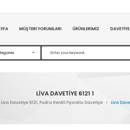
YFA
MÜŞTERI YORUMLARI
ÜRÜNLERIMIZ
DAVETIYE
LIVA DAVETIYE 6121 1
Liva Davetiye 6121, Pudra Renkli Fiyonklu Davetiye
>
Liva Dave