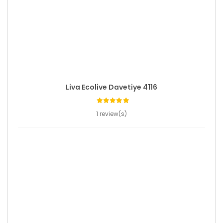
Liva Ecolive Davetiye 4116
1 review(s)