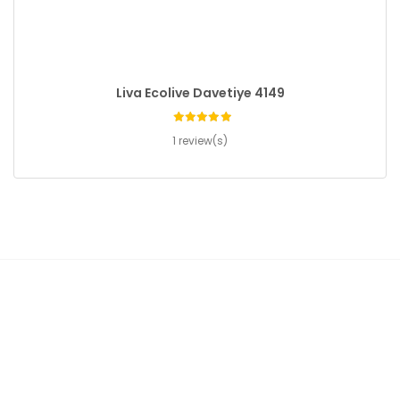
Liva Ecolive Davetiye 4149
1 review(s)