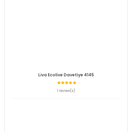
Liva Ecolive Davetiye 4145
1 review(s)