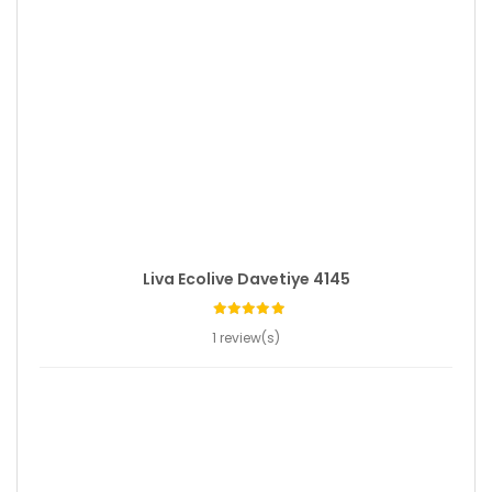
Liva Ecolive Davetiye 4145
1 review(s)