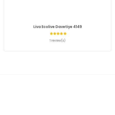
Liva Ecolive Davetiye 4149
1 review(s)