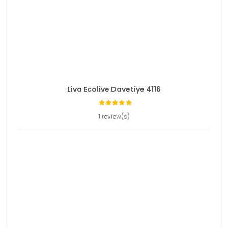
Liva Ecolive Davetiye 4116
1 review(s)