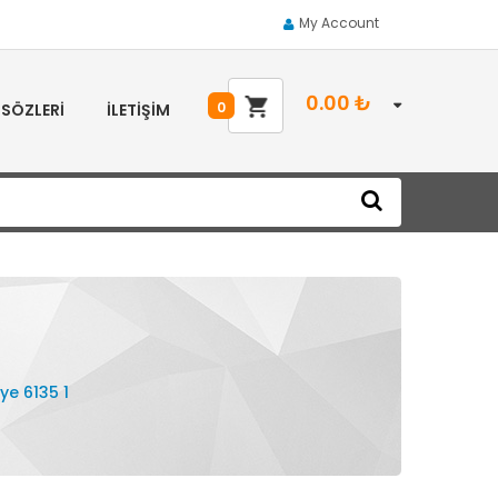
My Account
0.00
₺
0
 SÖZLERI
İLETIŞIM
ye 6135 1