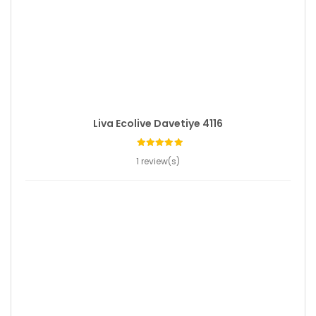
Liva Ecolive Davetiye 4116
1 review(s)