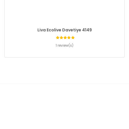
Liva Ecolive Davetiye 4149
1 review(s)