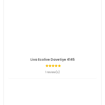
Liva Ecolive Davetiye 4145
1 review(s)