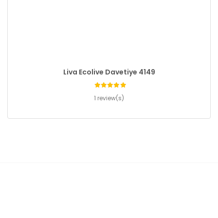
Liva Ecolive Davetiye 4149
1 review(s)