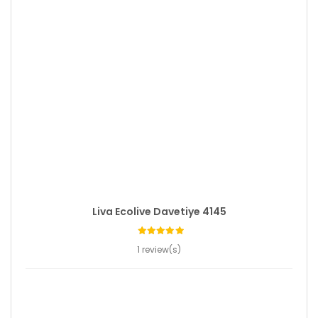
Liva Ecolive Davetiye 4145
1 review(s)