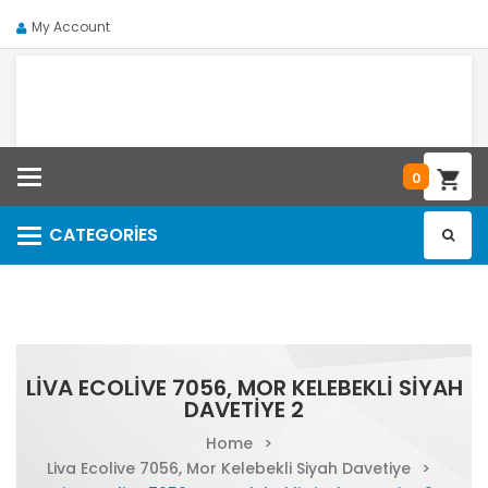
My Account
Categories
0
CATEGORIES
Categories
LIVA ECOLIVE 7056, MOR KELEBEKLI SIYAH
DAVETIYE 2
Home
>
Liva Ecolive 7056, Mor Kelebekli Siyah Davetiye
>