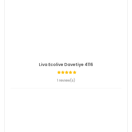
Liva Ecolive Davetiye 4116
1 review(s)