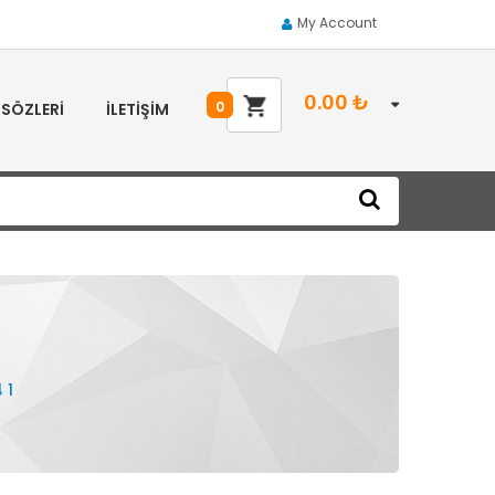
My Account
0.00
₺
0
 SÖZLERI
İLETIŞIM
 1