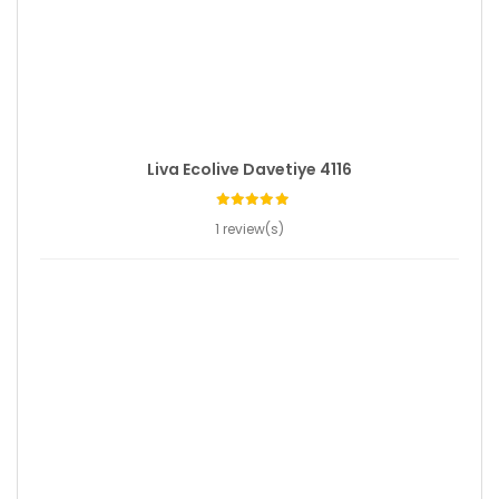
Liva Ecolive Davetiye 4116
1 review(s)