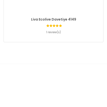
Liva Ecolive Davetiye 4149
1 review(s)