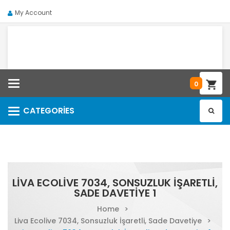
My Account
Categories
0
CATEGORIES
Categories
LIVA ECOLIVE 7034, SONSUZLUK İŞARETLI,
SADE DAVETIYE 1
Home
>
Liva Ecolive 7034, Sonsuzluk İşaretli, Sade Davetiye
>