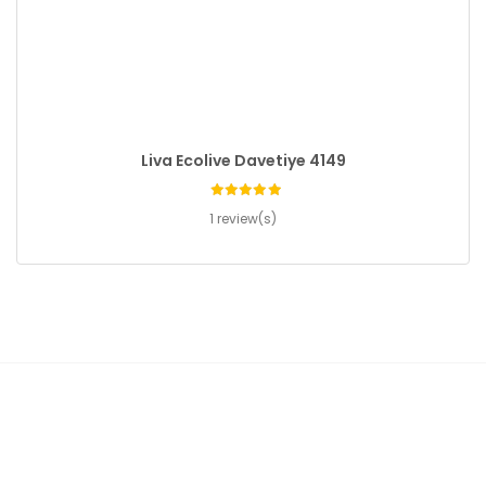
Liva Ecolive Davetiye 4149
1 review(s)