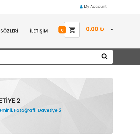
My Account
0.00
₺
0
 SÖZLERI
İLETIŞIM
ETIYE 2
eminli, Fotoğraflı Davetiye 2