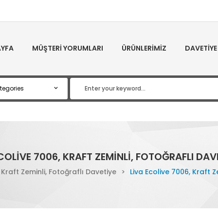
YFA
MÜŞTERI YORUMLARI
ÜRÜNLERIMIZ
DAVETIYE
COLIVE 7006, KRAFT ZEMINLI, FOTOĞRAFLI DAV
 Kraft Zeminli, Fotoğraflı Davetiye
>
Liva Ecolive 7006, Kraft Z