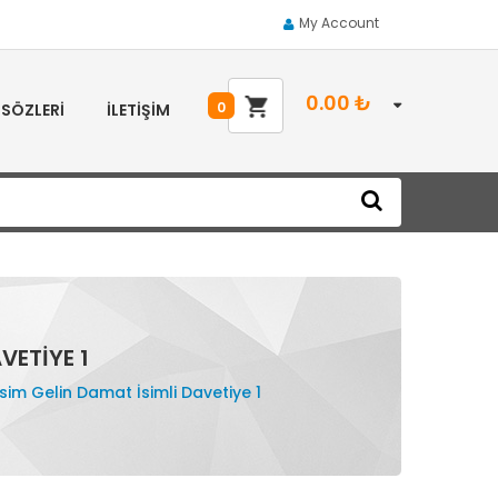
My Account
0.00
₺
0
 SÖZLERI
İLETIŞIM
VETIYE 1
esim Gelin Damat İsimli Davetiye 1