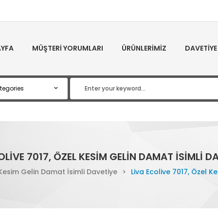
YFA
MÜŞTERI YORUMLARI
ÜRÜNLERIMIZ
DAVETIYE
OLIVE 7017, ÖZEL KESIM GELIN DAMAT İSIMLI DA
 Kesim Gelin Damat İsimli Davetiye
>
Liva Ecolive 7017, Özel K